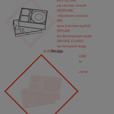
EVERPURE CLARIS ULTRA
Сменные картриджи для систем тонкой
фильтрации EVERPURE
Картриджи для систем обратного осмоса
EVERPURE
Картриджи для префильтров (систем грубой
очистки) EVERPURE
Многоступенчатые системы фильтрации водя
для кофемашин EVERPURE CLARIS
Системы тонкой очистки питьевой воды
EVERPURE
Посуда
Системы обратного осмоса EVERPURE
Префильтры EVERPURE (системы
предварительной фильтрации)
Дополнительные запчасти для фильтров
EVERPURE