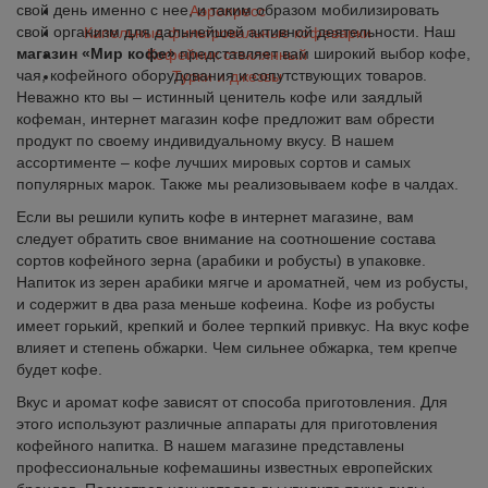
свой день именно с нее, и таким образом мобилизировать
Аэропресс
свой организм для дальнейшей активной деятельности. Наш
Капельные фильтровальные кофеварки
магазин «Мир кофе»
представляет вам широкий выбор кофе,
Кофейник стеклянный
чая, кофейного оборудования и сопутствующих товаров.
Турки и джезвы
Неважно кто вы – истинный ценитель кофе или заядлый
кофеман, интернет магазин кофе предложит вам обрести
продукт по своему индивидуальному вкусу. В нашем
ассортименте – кофе лучших мировых сортов и самых
популярных марок. Также мы реализовываем кофе в чалдах.
Если вы решили купить кофе в интернет магазине, вам
следует обратить свое внимание на соотношение состава
сортов кофейного зерна (арабики и робусты) в упаковке.
Напиток из зерен арабики мягче и ароматней, чем из робусты,
и содержит в два раза меньше кофеина. Кофе из робусты
имеет горький, крепкий и более терпкий привкус. На вкус кофе
влияет и степень обжарки. Чем сильнее обжарка, тем крепче
будет кофе.
Вкус и аромат кофе зависят от способа приготовления. Для
этого используют различные аппараты для приготовления
кофейного напитка. В нашем магазине представлены
профессиональные кофемашины известных европейских