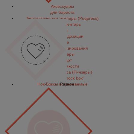
Аксессуары
для бариста
Автоматические темперы (Puqpress)
Барный инвентарь
Весы
Воронки для дозации
Другое
Емкости для дозирования
Диспенсеры
Латте арт
Мерные емкости
Мойки для питчера (Ринзеры)
Нок-Боксы "knock box"
Нок-Боксы встраиваемые
Разное
Питчеры
Подставки для темпинга
Разравниватель
Темперы
Турки и джезвы
Шейкер
Щетки для чистки
Термометры