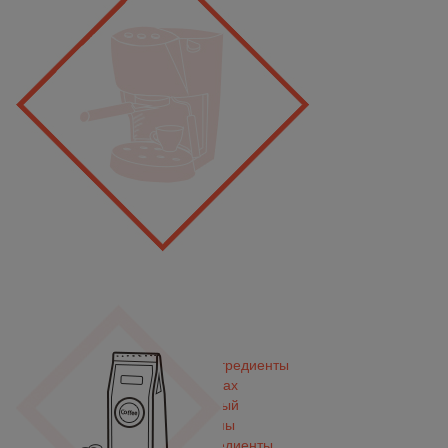
Кофе&Чай Ингредиенты
В зернах
Молотый
Сиропы
Сухие ингредиенты