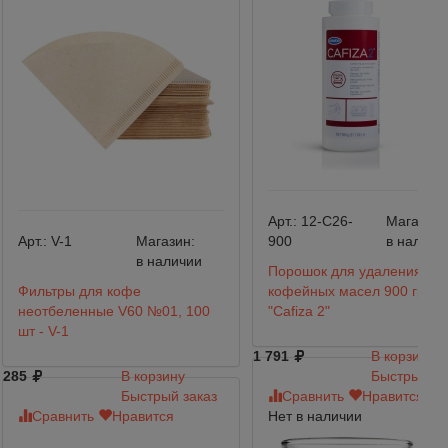
Арт.:
12-C26-
Магазин:
Арт.:
V-1
Магазин:
900
в наличи
в наличии
Порошок для удаления
Фильтры для кофе
кофейных масел 900 гр.,
неотбеленные V60 №01, 100
"Cafiza 2"
шт - V-1
1 791
В корзину
285
В корзину
Быстрый за
Быстрый заказ
Сравнить
Нравится
Сравнить
Нравится
Нет в наличии