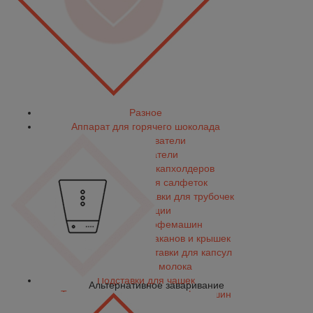
Разное
Аппарат для горячего шоколада
Водонагреватели
Вспениватели
Диспенсеры для капхолдеров
Диспенсеры для салфеток
Диспенсеры и подставки для трубочек
Доп. опции
Мебель для кофемашин
Органайзеры для стаканов и крышек
Органайзеры и подставки для капсул
Охладители молока
Подставки для чашек
Альтернативное заваривание
Термосы для капельных кофемашин
Умягчители для воды