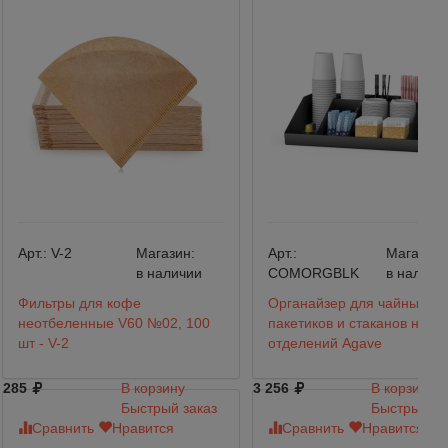
Арт.:
V-2
Магазин:
Арт.:
Магазин:
в наличии
COMORGBLK
в наличи
Фильтры для кофе
Органайзер для чайных
неотбеленные V60 №02, 100
пакетиков и стаканов на 10
шт - V-2
отделений Agave
285
В корзину
3 256
В корзину
Быстрый заказ
Быстрый за
Сравнить
Нравится
Сравнить
Нравится