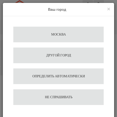
×
Ваш город
Вход
Главная
Аксессуары для бариста
Мерные емкости
Мерный стакан для кофе Agave 60 мл.
МОСКВА
Каталог
Избранное
ДРУГОЙ ГОРОД
Сравнение
Корзина
ОПРЕДЕЛИТЬ АВТОМАТИЧЕСКИ
Мерный стакан для кофе
НЕ СПРАШИВАТЬ
Agave 60 мл.
487