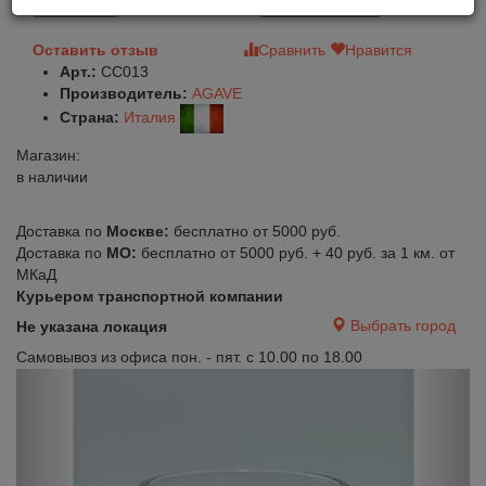
В корзину
Быстрый заказ
Оставить отзыв
Сравнить
Нравится
Арт.:
CC013
Производитель:
AGAVE
Страна:
Италия
Магазин:
в наличии
Доставка по
Москве:
бесплатно от 5000 руб.
Доставка по
МО:
бесплатно от 5000 руб. + 40 руб. за 1 км. от
МКаД
Курьером транспортной компании
Выбрать город
Не указана локация
Самовывоз из офиса пон. - пят. с 10.00 по 18.00
Previous
Next