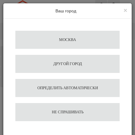
×
Ваш город
Вход
Главная
Аксессуары для бариста
Мерные емкости
Мерная кофейная ложка Motta
МОСКВА
Каталог
Избранное
ДРУГОЙ ГОРОД
Сравнение
Корзина
ОПРЕДЕЛИТЬ АВТОМАТИЧЕСКИ
Мерная кофейная ложка
НЕ СПРАШИВАТЬ
Motta
1 118