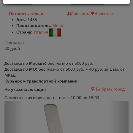
В корзину
Быстрый заказ
Оставить отзыв
Сравнить
Нравится
Арт.:
1435
Производитель:
Motta
Страна:
Италия
Под заказ:
30 дней
Доставка по
Москве:
бесплатно от 5000 руб.
Доставка по
МО:
бесплатно от 5000 руб. + 40 руб. за 1 км. от
МКаД
Курьером транспортной компании
Выбрать город
Не указана локация
Самовывоз из офиса пон. - пят. с 10.00 по 18.00
Previous
Next