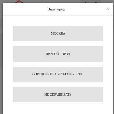
×
Ваш город
Вход
Главная
Кофе&Чай Ингредиенты
МОСКВА
Каталог
Избранное
ДРУГОЙ ГОРОД
Сравнение
Корзина
ОПРЕДЕЛИТЬ АВТОМАТИЧЕСКИ
НЕ СПРАШИВАТЬ
Кофе для кофемашины
В зернах