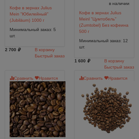
в наличии
Кофе в зернах Julius
Кофе в зернах Julius
Mein "Юбилейный"
Meinl "Цумтобель"
(Jubiläum) 1000 г
(Zumtobel) Без кофеина
Минимальный заказ: 5
500 г
шт.
Минимальный заказ: 12
шт.
2 700
В корзину
Быстрый заказ
1 600
В корзину
Быстрый заказ
Сравнить
Нравится
Сравнить
Нравится