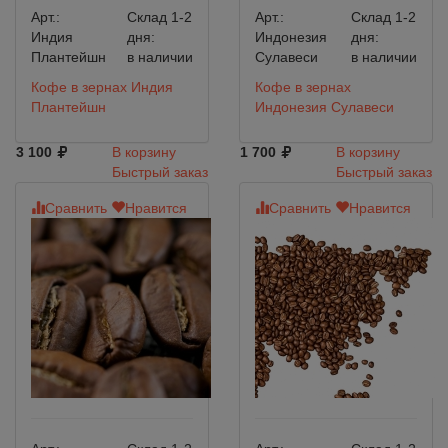
Арт.:
Склад 1-2
Арт.:
Склад 1-2
Индия
дня:
Индонезия
дня:
Плантейшн
в наличии
Сулавеси
в наличии
Кофе в зернах Индия
Кофе в зернах
Плантейшн
Индонезия Сулавеси
3 100
В корзину
1 700
В корзину
Быстрый заказ
Быстрый заказ
Сравнить
Нравится
Сравнить
Нравится