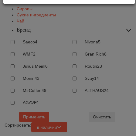
Молотый
Сиропы
Сухие ингредиенты
Чай
Бренд
Saeco
4
Nivona
5
WMF
2
Gran Rich
8
Julius Meinl
6
Routin
23
Monin
43
Svay
14
MirCoffee
49
ALTHAUS
24
AGAVE
1
Применить
Очистить
Сортировать:
в наличии