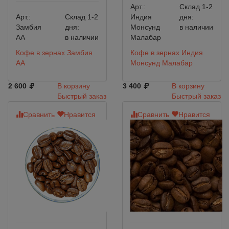
Арт.:
Склад 1-2
Арт.:
Склад 1-2
Индия
дня:
Замбия
дня:
Монсунд
в наличии
АА
в наличии
Малабар
Кофе в зернах Замбия
Кофе в зернах Индия
АА
Монсунд Малабар
2 600
В корзину
3 400
В корзину
Быстрый заказ
Быстрый заказ
Сравнить
Нравится
Сравнить
Нравится