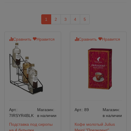
1
2
3
4
5
Сравнить
Нравится
Сравнить
Нравится
Арт.:
Магазин:
Арт.:
89
Магазин:
7IRSYR4BLK
в наличии
в наличии
Подставка под сиропы
Кофе молотый Julius
на 4 бутылки
Meinl "Президент"