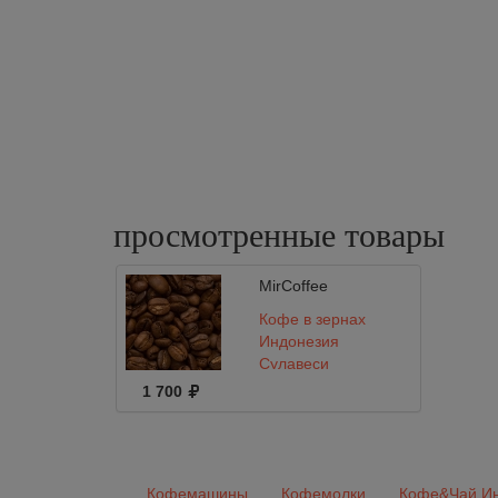
просмотренные
товары
MirCoffee
Кофе в зернах
Индонезия
Сулавеси
1 700
Кофемашины
Кофемолки
Кофе&Чай Ин