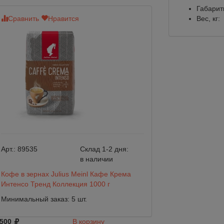
Габарит
Сравнить
Нравится
Сравнить
Вес, кг:
Нр
Арт.:
89535
Склад 1-2 дня:
Арт.:
89534
в наличии
Кофе в зернах Julius Meinl Кафе Крема
Кофе в зернах Ju
Интенсо Тренд Коллекция 1000 г
Классико Тренд К
Минимальный заказ: 5 шт.
Минимальный зака
 500
В корзину
2 500