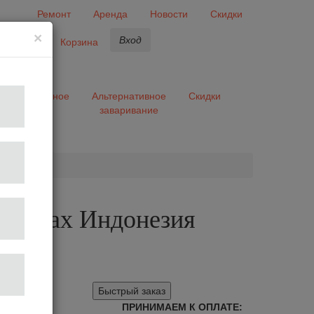
Ремонт
Аренда
Новости
Скидки
×
Вход
бранное
Корзина
ары
Разное
Альтернативное
Скидки
заваривание
та
 зернах Индонезия
си
Быстрый заказ
ПРИНИМАЕМ К ОПЛАТЕ: