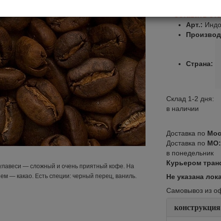
Оставить от
Арт.:
Индо
Производ
Страна:
Склад 1-2 дня:
в наличии
Доставка по
Мос
Доставка по
МО
в понедельник
Курьером тран
Сулавеси — сложный и очень приятный кофе. На
ем — какао. Есть специи: черный перец, ваниль.
Не указана лок
Самовывоз из офи
конструкция