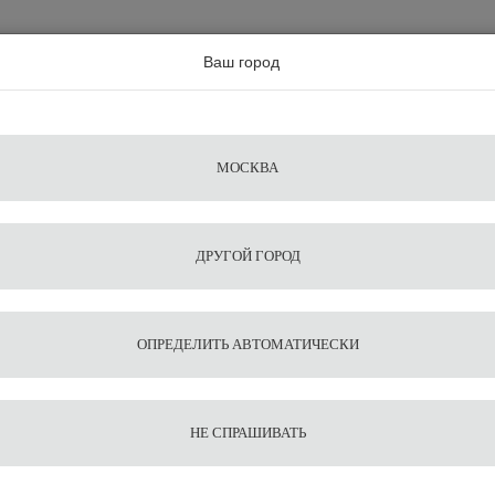
а по всей россии
Ваш город
Поиск
Сравнение
Из
Фильтры
Посуда
Чистящие
Запчасти
Аксессу
МОСКВА
ы
для
средства
для
воды
барис
ДРУГОЙ ГОРОД
Кофе в зернах Индонезия Сулавеси
1
11
Кофе в
ОПРЕДЕЛИТЬ АВТОМАТИЧЕСКИ
Сулаве
НЕ СПРАШИВАТЬ
1 700
В корзину