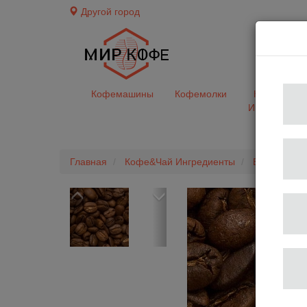
Другой город
доставк
Кофемашины
Кофемолки
Кофе&Чай
Ингредиент
Главная
Кофе&Чай Ингредиенты
В зернах
Previous
Next