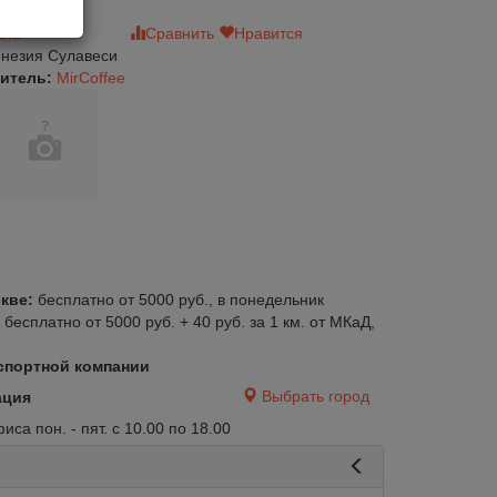
зыв
Сравнить
Нравится
незия Сулавеси
итель:
MirCoffee
кве:
бесплатно от 5000 руб., в понедельник
:
бесплатно от 5000 руб. + 40 руб. за 1 км. от МКаД,
спортной компании
Выбрать город
ация
са пон. - пят. с 10.00 по 18.00