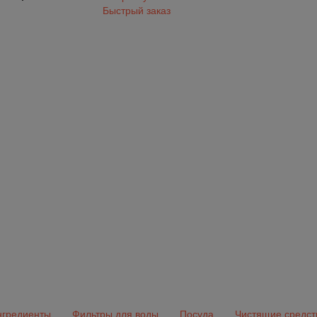
Быстрый заказ
гредиенты
Фильтры для воды
Посуда
Чистящие средст