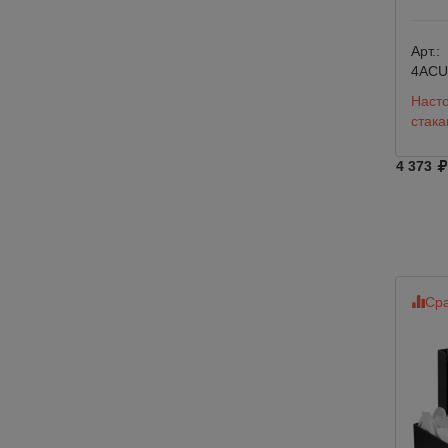
Арт.:
4ACU
Насто
стака
4 373
Сра