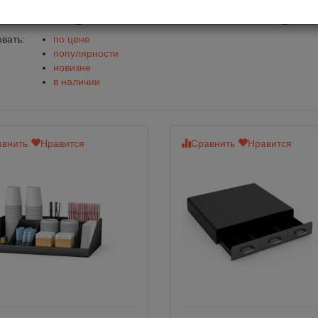
анайзеры под стаканы и кр
вать:
по цене
популярности
новизне
в наличии
внить
Нравится
Сравнить
Нравится