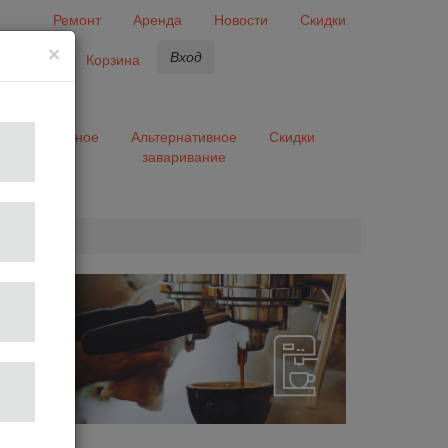
Ремонт
Аренда
Новости
Скидки
×
Вход
бранное
Корзина
ары
Разное
Альтернативное
Скидки
заваривание
та