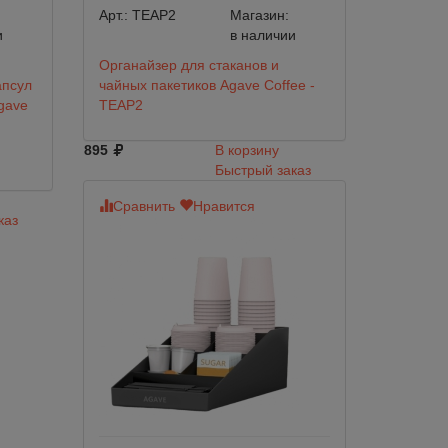
Арт.:
TEAP2
Магазин:
и
в наличии
Oрганайзер для стаканов и
апсул
чайных пакетиков Agave Coffee -
gave
TEAP2
895
В корзину
Быстрый заказ
Сравнить
Нравится
каз