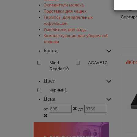
Орг
Охладители молока
Подставки для чашек
Сортиро
Термосы для капельных
кофемашин
Умягчители для воды
Комплектующие для уборочной
техники
Бренд
Сра
Mind
AGAVE
17
Reader
10
Цвет
черный
1
Цена
от
до