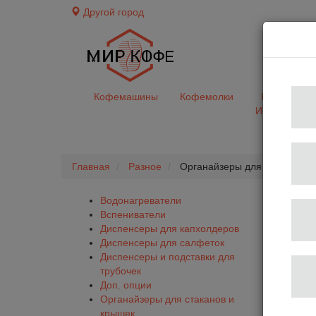
Другой город
доставк
Кофемашины
Кофемолки
Кофе&Чай
Ингредиент
Главная
Разное
Органайзеры для стаканов и
Водонагреватели
Вспениватели
Диспенсеры для капхолдеров
Диспенсеры для салфеток
Диспенсеры и подставки для
трубочек
Доп. опции
Органайзеры для стаканов и
крышек