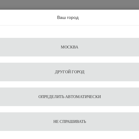
а по всей россии
Ваш город
Поиск
Сравнение
Из
Фильтры
Посуда
Чистящие
Запчасти
Аксессу
МОСКВА
ы
для
средства
для
воды
барис
ДРУГОЙ ГОРОД
 крышек
ОПРЕДЕЛИТЬ АВТОМАТИЧЕСКИ
НЕ СПРАШИВАТЬ