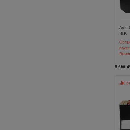
Арт.:
BLK
Орга
пакет
Reade
5 699
Сра