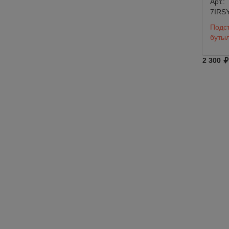
Арт.:
7IRS
Подст
буты
2 300