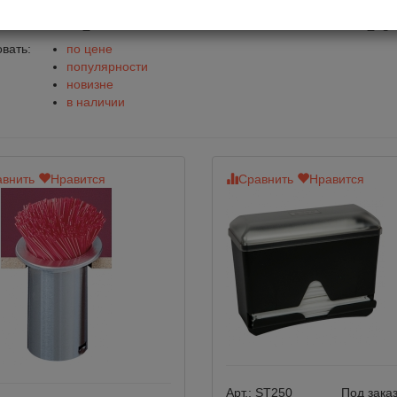
пенсеры и подставки для тр
вать:
по цене
популярности
новизне
в наличии
внить
Нравится
Сравнить
Нравится
Арт.:
ST250
Под заказ