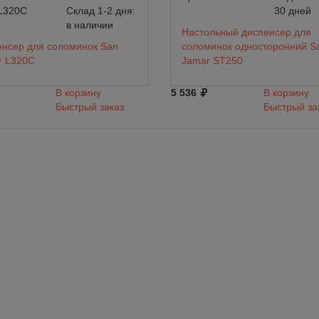
L320C
Склад 1-2 дня:
30 дней
в наличии
Настольный диспенсер для
енсер для соломинок San
соломинок односторонний S
r L320C
Jamar ST250
В корзину
5 536
В корзину
Быстрый заказ
Быстрый за