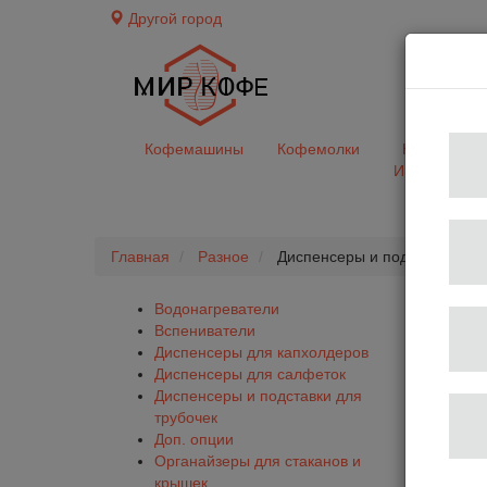
Другой город
доставк
Кофемашины
Кофемолки
Кофе&Чай
Ингредиент
Главная
Разное
Диспенсеры и подставки для
Водонагреватели
Вспениватели
Диспенсеры для капхолдеров
Диспенсеры для салфеток
Диспенсеры и подставки для
трубочек
Доп. опции
Органайзеры для стаканов и
крышек