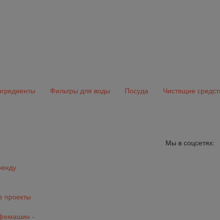
гредиенты
Фильтры для воды
Посуда
Чистящие средст
Мы в соцсетях:
ренду
 проекты
офемашин -