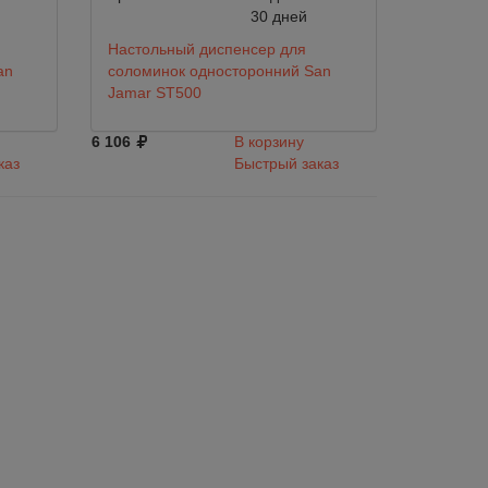
30 дней
Настольный диспенсер для
an
соломинок односторонний San
Jamar ST500
6 106
В корзину
каз
Быстрый заказ