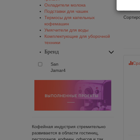
Дис
Охладители молока
Подставки для чашек
Сортиро
Термосы для капельных
кофемашин
Умягчители для воды
Комплектующие для уборочной
техники
Бренд
Сра
San
Jamar
4
Кофейная индустрия стремительно
развивается в области гостиниц,
ресторанов, кофеен, офисов и так