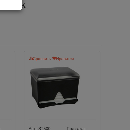
убочек
Сравнить
Нравится
:
Арт.:
ST500
Под заказ: