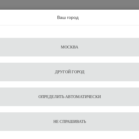
а по всей россии
Ваш город
Поиск
Сравнение
Из
Фильтры
Посуда
Чистящие
Запчасти
Аксессу
МОСКВА
ы
для
средства
для
воды
барис
ДРУГОЙ ГОРОД
 трубочек
ОПРЕДЕЛИТЬ АВТОМАТИЧЕСКИ
НЕ СПРАШИВАТЬ