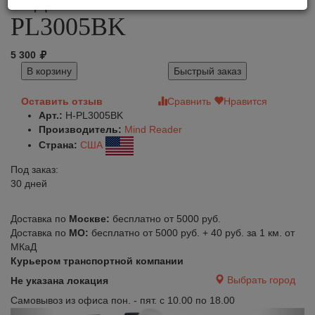
PL3005BK
5 300
В корзину
Быстрый заказ
Оставить отзыв
Сравнить
Нравится
Арт.:
H-PL3005BK
Производитель:
Mind Reader
Страна:
США
Под заказ:
30 дней
Доставка по
Москве:
бесплатно от 5000 руб.
Доставка по
МО:
бесплатно от 5000 руб. + 40 руб. за 1 км. от
МКаД
Курьером транспортной компании
Выбрать город
Не указана локация
Самовывоз из офиса пон. - пят. с 10.00 по 18.00