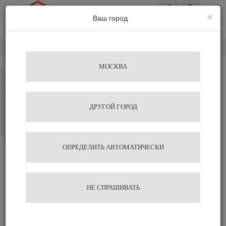
×
Ваш город
Вход
Главная
Аксессуары для бариста
Термометры
МОСКВА
Каталог
Избранное
ДРУГОЙ ГОРОД
Сравнение
Корзина
ОПРЕДЕЛИТЬ АВТОМАТИЧЕСКИ
НЕ СПРАШИВАТЬ
Термометры для молока
Автоматические темперы (Puqpress)