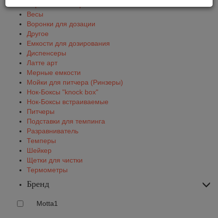
Барный инвентарь
Весы
Воронки для дозации
Другое
Емкости для дозирования
Диспенсеры
Латте арт
Мерные емкости
Мойки для питчера (Ринзеры)
Нок-Боксы "knock box"
Нок-Боксы встраиваемые
Питчеры
Подставки для темпинга
Разравниватель
Темперы
Шейкер
Щетки для чистки
Термометры
Бренд
Motta
1