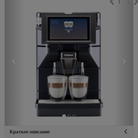
Previous
Next
1
1
Краткое описание