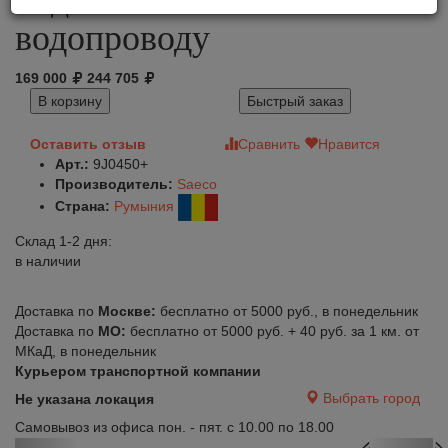
водопроводу
169 000
244 705
В корзину
Быстрый заказ
Оставить отзыв
Сравнить
Нравится
Арт.:
9J0450+
Производитель:
Saeco
Страна:
Румыния
Склад 1-2 дня:
в наличии
Доставка по
Москве:
бесплатно от 5000 руб., в понедельник
Доставка по
МО:
бесплатно от 5000 руб. + 40 руб. за 1 км. от
МКаД, в понедельник
Курьером транспортной компании
Выбрать город
Не указана локация
Самовывоз из офиса пон. - пят. с 10.00 по 18.00