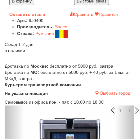
В корзину
Быстрый заказ
Оставить отзыв
Сравнить
Нравится
Арт.:
9J0400
Производитель:
Saeco
Страна:
Румыния
Склад 1-2 дня:
в наличии
Доставка по
Москве:
бесплатно от 5000 руб., завтра
Доставка по
МО:
бесплатно от 5000 руб. + 40 руб. за 1 км. от
МКаД, завтра
Курьером транспортной компании
Выбрать город
Не указана локация
Самовывоз из офиса пон. - пят. с 10.00 по 18.00
Previous
Next
1
1