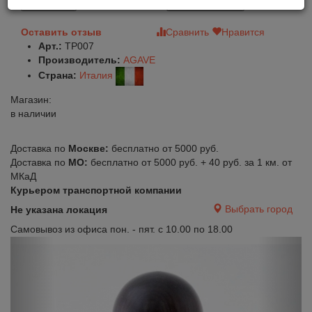
В корзину
Быстрый заказ
Оставить отзыв
Сравнить
Нравится
Арт.:
TP007
Производитель:
AGAVE
Страна:
Италия
Магазин:
в наличии
Доставка по
Москве:
бесплатно от 5000 руб.
Доставка по
МО:
бесплатно от 5000 руб. + 40 руб. за 1 км. от
МКаД
Курьером транспортной компании
Выбрать город
Не указана локация
Самовывоз из офиса пон. - пят. с 10.00 по 18.00
Previous
Next