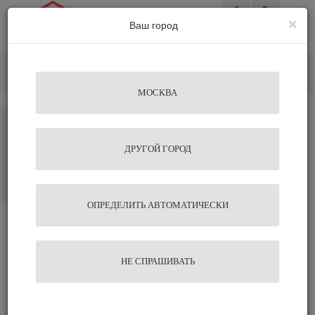
×
Ваш город
Вход
Главная
Аксессуары для бариста
Темперы
Темпер Chacate Preto Wood Ø 57.5 Agave
МОСКВА
Каталог
Избранное
ДРУГОЙ ГОРОД
Сравнение
Корзина
ОПРЕДЕЛИТЬ АВТОМАТИЧЕСКИ
Темпер Chacate Preto Wood
НЕ СПРАШИВАТЬ
Ø 57.5 Agave
2 035