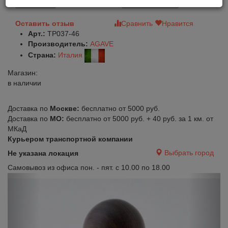
В корзину
Быстрый заказ
Оставить отзыв
Сравнить
Нравится
Арт.:
TP037-46
Производитель:
AGAVE
Страна:
Италия
Магазин:
в наличии
Доставка по
Москве:
бесплатно от 5000 руб.
Доставка по
МО:
бесплатно от 5000 руб. + 40 руб. за 1 км. от
МКаД
Курьером транспортной компании
Выбрать город
Не указана локация
Самовывоз из офиса пон. - пят. с 10.00 по 18.00
Previous
Next