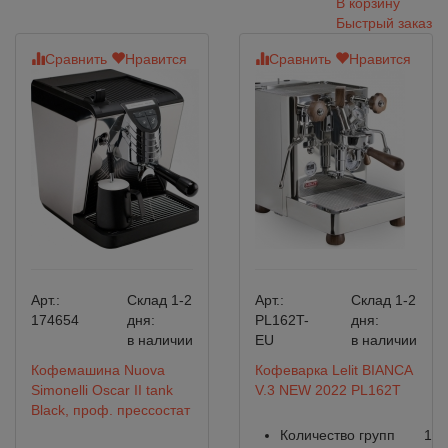
В корзину
Быстрый заказ
Сравнить
Нравится
Сравнить
Нравится
Арт.:
Склад 1-2
Арт.:
Склад 1-2
174654
дня:
PL162T-
дня:
в наличии
EU
в наличии
Кофемашина Nuova
Кофеварка Lelit BIANCA
Simonelli Oscar II tank
V.3 NEW 2022 PL162T
Black, проф. прессостат
Количество групп
1