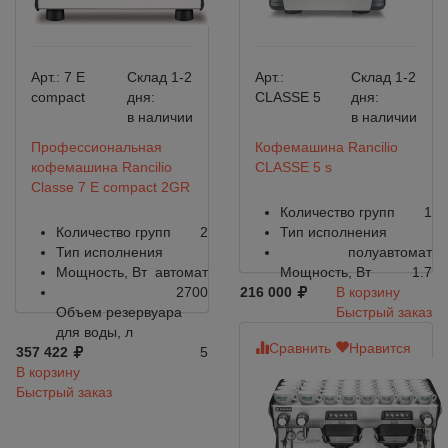
Арт.:
7 E
Склад 1-2
Арт.:
Склад 1-2
compact
дня:
CLASSE 5
дня:
в наличии
в наличии
Профессиональная
Кофемашина Rancilio
кофемашина Rancilio
CLASSE 5 s
Classe 7 E compact 2GR
Количество групп
1
Количество групп
2
Тип исполнения
Тип исполнения
полуавтомат
Мощность, Вт
автомат
Мощность, Вт
1.7
2700
216 000
В корзину
Объем резервуара
Быстрый заказ
для воды, л
Сравнить
Нравится
357 422
5
В корзину
Быстрый заказ