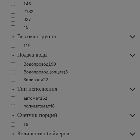
1
46
2
132
3
27
4
5
Высокая группа
119
Подача воды
Водопровод
190
Водопровод (опция)
3
Заливная
22
Тип исполнения
автомат
161
полуавтомат
48
Счетчик порций
19
Количество бойлеров