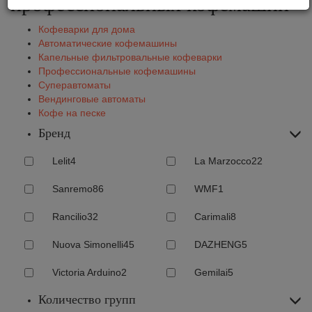
профессиональных кофемашин
Кофеварки для дома
Автоматические кофемашины
Капельные фильтровальные кофеварки
Профессиональные кофемашины
Суперавтоматы
Вендинговые автоматы
Кофе на песке
Бренд
Lelit
4
La Marzocco
22
Sanremo
86
WMF
1
Rancilio
32
Carimali
8
Nuova Simonelli
45
DAZHENG
5
Victoria Arduino
2
Gemilai
5
Количество групп