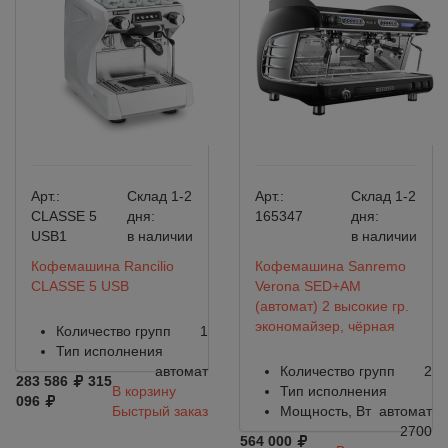
Арт.:
Склад 1-2
Арт.:
Склад 1-2
CLASSE 5
дня:
165347
дня:
USB1
в наличии
в наличии
Кофемашина Rancilio
Кофемашина Sanremo
CLASSE 5 USB
Verona SED+AM
(автомат) 2 высокие гр.
экономайзер, чёрная
Количество групп
1
Тип исполнения
автомат
Количество групп
2
283 586
315
В корзину
Тип исполнения
096
Быстрый заказ
Мощность, Вт
автомат
2700
564 000