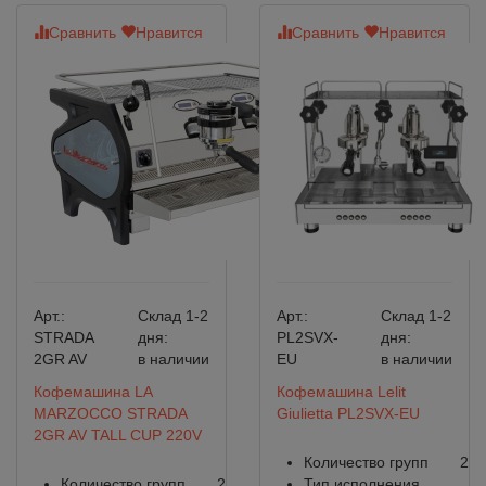
Сравнить
Нравится
Сравнить
Нравится
Арт.:
Склад 1-2
Арт.:
Склад 1-2
STRADA
дня:
PL2SVX-
дня:
2GR AV
в наличии
EU
в наличии
Кофемашина LA
Кофемашина Lelit
MARZOCCO STRADA
Giulietta PL2SVX-EU
2GR AV TALL CUP 220V
Количество групп
2
Количество групп
2
Тип исполнения