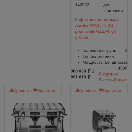
142022
дня:
в наличии
Кофемашина автомат
Aurelia WAVE T3 2Gr
pearl white+LED+high
groups
Количество групп
2
Тип исполнения
Мощность, Вт
автомат
4500
980 000
1
В корзину
091 019
Быстрый заказ
Сравнить
Нравится
Сравнить
Нравится