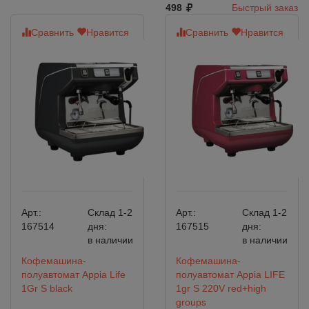
498
Быстрый заказ
Сравнить
Нравится
Сравнить
Нравится
Арт.:
Склад 1-2
Арт.:
Склад 1-2
167514
дня:
167515
дня:
в наличии
в наличии
Кофемашина-
Кофемашина-
полуавтомат Appia Life
полуавтомат Appia LIFE
1Gr S black
1gr S 220V red+high
groups