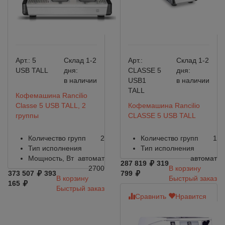
Арт.:
5
Склад 1-2
Арт.:
Склад 1-2
USB TALL
дня:
CLASSE 5
дня:
в наличии
USB1
в наличии
TALL
Кофемашина Rancilio
Classe 5 USB TALL, 2
Кофемашина Rancilio
группы
CLASSE 5 USB TALL
Количество групп
2
Количество групп
1
Тип исполнения
Тип исполнения
Мощность, Вт
автомат
автомат
287 819
319
2700
В корзину
373 507
393
799
В корзину
Быстрый заказ
165
Быстрый заказ
Сравнить
Нравится