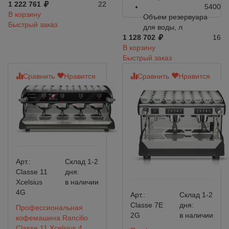
1 222 761
22
5400
В корзину
Объем резервуара
Быстрый заказ
для воды, л
1 128 702
16
В корзину
Быстрый заказ
Сравнить
Нравится
Сравнить
Нравится
Арт.:
Склад 1-2
Classe 11
дня:
Xcelsius
в наличии
4G
Арт.:
Склад 1-2
Classe 7E
дня:
Профессиональная
2G
в наличии
кофемашина Rancilio
Classe 11 Xcelsius 4