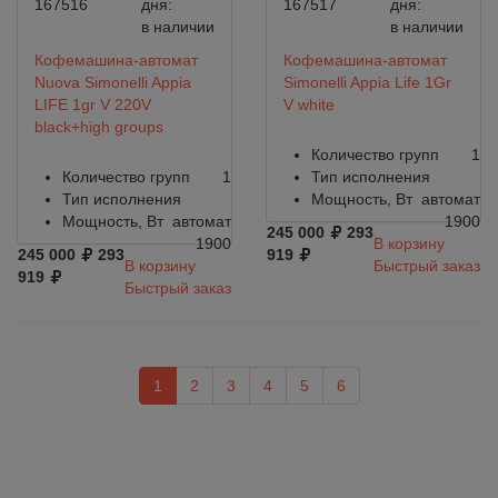
167516
дня:
167517
дня:
в наличии
в наличии
Кофемашина-автомат
Кофемашина-автомат
Nuova Simonelli Appia
Simonelli Appia Life 1Gr
LIFE 1gr V 220V
V white
black+high groups
Количество групп
1
Количество групп
1
Тип исполнения
Тип исполнения
Мощность, Вт
автомат
Мощность, Вт
автомат
1900
245 000
293
1900
В корзину
245 000
293
919
В корзину
Быстрый заказ
919
Быстрый заказ
1
2
3
4
5
6