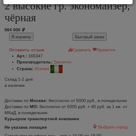
2 высокие гр. экономайзер,
чёрная
564 000
В корзину
Быстрый заказ
Оставить отзыв
Сравнить
Нравится
Арт.:
165347
Производитель:
Sanremo
Страна:
Италия
Склад 1-2 дня:
в наличии
Доставка по
Москве:
бесплатно от 5000 руб., в понедельник
Доставка по
МО:
бесплатно от 5000 руб. + 40 руб. за 1 км. от
МКаД, в понедельник
Курьером транспортной компании
Выбрать город
Не указана локация
Самовывоз из офиса пон. - пят. с 10.00 по 18.00