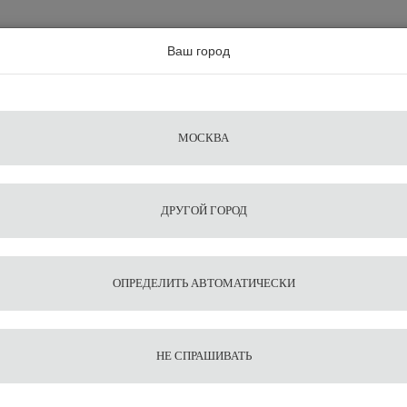
а по всей россии
Ваш город
Поиск
Сравнение
Из
Фильтры
Посуда
Чистящие
Запчасти
Аксессу
МОСКВА
ы
для
средства
для
воды
барис
ДРУГОЙ ГОРОД
ных масел
ОПРЕДЕЛИТЬ АВТОМАТИЧЕСКИ
НЕ СПРАШИВАТЬ