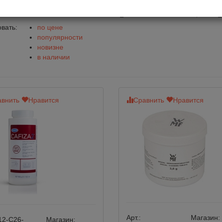
стители для кофемашин (ко
вать:
по цене
популярности
новизне
в наличии
внить
Нравится
Сравнить
Нравится
Арт.:
Магазин:
12-C26-
Магазин: