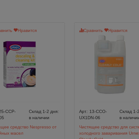
внить
Нравится
Сравнить
Нравится
25-CCP-
Склад 1-2 дня:
Арт.:
13-CCO-
Склад 1-2
05
в наличии
UX1DN-06
в наличи
щее средство Nespresso от
Чистящее средство для сист
йных масел
холодного заваривания Urne