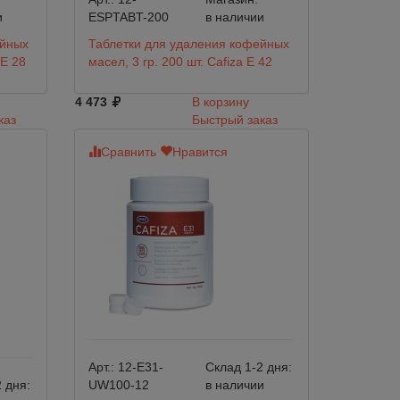
и
ESPTABT-200
в наличии
ейных
Таблетки для удаления кофейных
 E 28
масел, 3 гр. 200 шт. Cafiza E 42
4 473
В корзину
каз
Быстрый заказ
Сравнить
Нравится
Арт.:
12-E31-
Склад 1-2 дня:
 дня:
UW100-12
в наличии