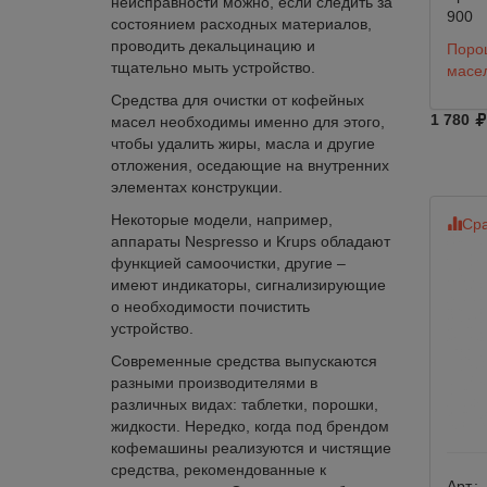
неисправности можно, если следить за
900
состоянием расходных материалов,
проводить декальцинацию и
Поро
тщательно мыть устройство.
масел
Средства для очистки от кофейных
1 780
масел необходимы именно для этого,
чтобы удалить жиры, масла и другие
отложения, оседающие на внутренних
элементах конструкции.
Некоторые модели, например,
Сра
аппараты Nespresso и Krups обладают
функцией самоочистки, другие –
имеют индикаторы, сигнализирующие
о необходимости почистить
устройство.
Современные средства выпускаются
разными производителями в
различных видах: таблетки, порошки,
жидкости. Нередко, когда под брендом
кофемашины реализуются и чистящие
средства, рекомендованные к
Арт.: