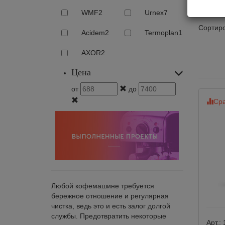
Очи
WMF
2
Urnex
7
Сортиро
Acidem
2
Termoplan
1
AXOR
2
Цена
от
до
Сра
Любой кофемашине требуется
бережное отношение и регулярная
чистка, ведь это и есть залог долгой
службы. Предотвратить некоторые
Арт.: