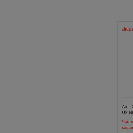
Сра
Арт.:
UX-N
Чистя
кофе