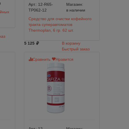
и
Арт.:
12-R65-
Магазин:
TP062-12
в наличии
ейных
Средство для очистки кофейного
тракта суперавтоматов
Thermoplan, 6 гр. 62 шт.
каз
5 125
В корзину
Быстрый заказ
Сравнить
Нравится
Арт.:
12-
Магазин: