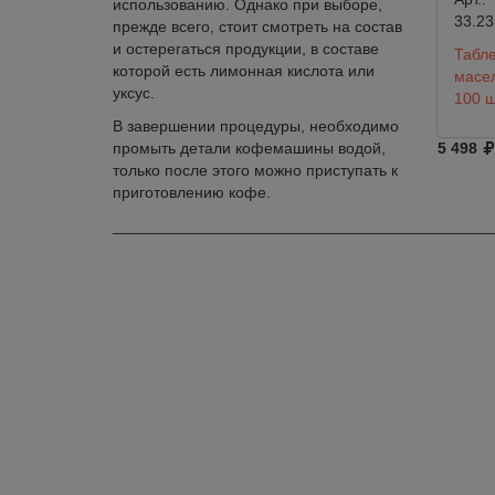
использованию. Однако при выборе,
33.23
прежде всего, стоит смотреть на состав
и остерегаться продукции, в составе
Табле
которой есть лимонная кислота или
масел
уксус.
100 ш
В завершении процедуры, необходимо
промыть детали кофемашины водой,
5 498
только после этого можно приступать к
приготовлению кофе.
___________________________________________