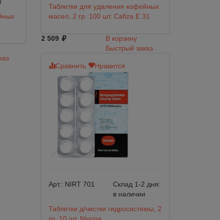
и
Таблетки для удаления кофейных
ейных
масел, 2 гр. 100 шт. Cafiza E 31
2 509
В корзину
Быстрый заказ
каз
Сравнить
Нравится
Арт.:
NIRT 701
Склад 1-2 дня:
в наличии
Таблетки д/чистки гидросистемы, 2
гр.,10 шт. Nivona