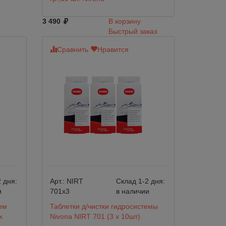
3 490
В корзину
Быстрый заказ
Сравнить
Нравится
 дня:
Арт.:
NIRT
Склад 1-2 дня:
и
701х3
в наличии
ем
Таблетки д/чистки гидросистемы
x
Nivona NIRT 701 (3 х 10шт)