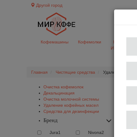
Другой город
доставк
Кофемашины
Кофемолки
Кофе&Чай
Ингредиент
Главная
Чистящие средства
Удаление кофей
Очистка кофемолок
Декальцинация
Очистка молочной системы
Удаление кофейных масел
Средства для дезинфекции
Бренд
Jura
1
Nivona
2