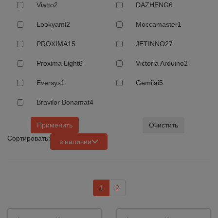
Viatto
2
DAZHENG
6
Lookyami
2
Moccamaster
1
PROXIMA
15
JETINNO
27
Proxima Light
6
Victoria Arduino
2
Eversys
1
Gemilai
5
Bravilor Bonamat
4
Применить
Очистить
Сортировать:
в наличии
1
2