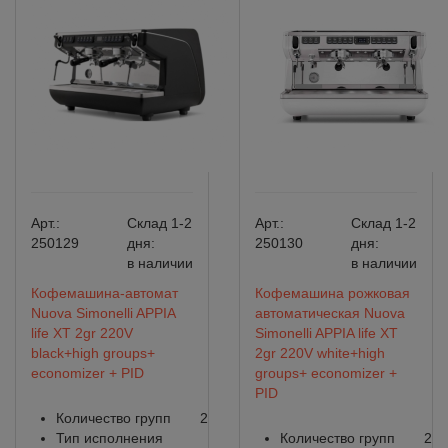
Арт.:
Склад 1-2
Арт.:
Склад 1-2
250129
дня:
250130
дня:
в наличии
в наличии
Кофемашина-автомат
Кофемашина рожковая
Nuova Simonelli APPIA
автоматическая Nuova
life XT 2gr 220V
Simonelli APPIA life XT
black+high groups+
2gr 220V white+high
economizer + PID
groups+ economizer +
PID
Количество групп
2
Тип исполнения
Количество групп
2