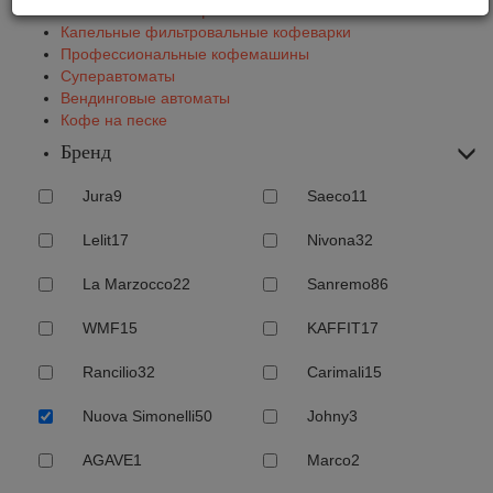
Автоматические кофемашины
Капельные фильтровальные кофеварки
Профессиональные кофемашины
Суперавтоматы
Вендинговые автоматы
Кофе на песке
Бренд
Jura
9
Saeco
11
Lelit
17
Nivona
32
La Marzocco
22
Sanremo
86
WMF
15
KAFFIT
17
Rancilio
32
Carimali
15
Nuova Simonelli
50
Johny
3
AGAVE
1
Marco
2