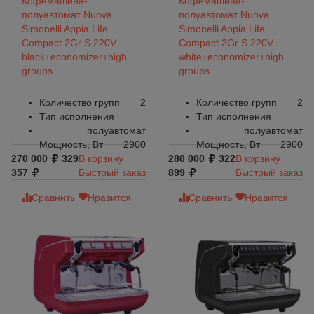
Кофемашина-
Кофемашина-
полуавтомат Nuova
полуавтомат Nuova
Simonelli Appia Life
Simonelli Appia Life
Compact 2Gr S 220V
Compact 2Gr S 220V
black+economizer+high
white+economizer+high
groups
groups
Количество групп
2
Количество групп
2
Тип исполнения
Тип исполнения
полуавтомат
полуавтомат
Мощность, Вт
2900
Мощность, Вт
2900
270 000
329
В корзину
280 000
322
В корзину
357
Быстрый заказ
899
Быстрый заказ
Сравнить
Нравится
Сравнить
Нравится