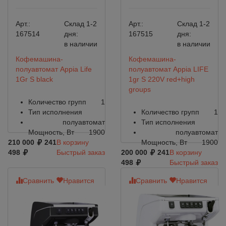
Арт.:
Склад 1-2
Арт.:
Склад 1-2
167514
дня:
167515
дня:
в наличии
в наличии
Кофемашина-
Кофемашина-
полуавтомат Appia Life
полуавтомат Appia LIFE
1Gr S black
1gr S 220V red+high
groups
Количество групп
1
Тип исполнения
Количество групп
1
полуавтомат
Тип исполнения
Мощность, Вт
1900
полуавтомат
210 000
241
В корзину
Мощность, Вт
1900
498
Быстрый заказ
200 000
241
В корзину
498
Быстрый заказ
Сравнить
Нравится
Сравнить
Нравится