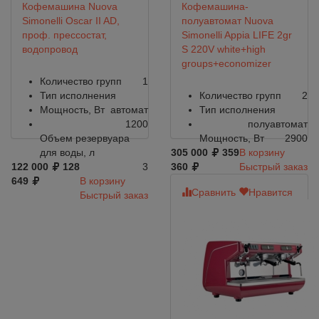
Кофемашина Nuova
Кофемашина-
Simonelli Oscar II AD,
полуавтомат Nuova
проф. прессостат,
Simonelli Appia LIFE 2gr
водопровод
S 220V white+high
groups+economizer
Количество групп
1
Тип исполнения
Количество групп
2
Мощность, Вт
автомат
Тип исполнения
1200
полуавтомат
Объем резервуара
Мощность, Вт
2900
для воды, л
305 000
359
В корзину
122 000
128
3
360
Быстрый заказ
649
В корзину
Сравнить
Нравится
Быстрый заказ