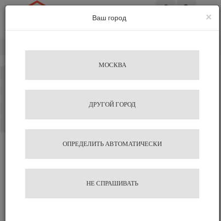
×
Ваш город
Вход
Главная
Кофемашины
Nuova Simonelli
МОСКВА
Каталог
Избранное
ДРУГОЙ ГОРОД
Сравнение
Корзина
ОПРЕДЕЛИТЬ АВТОМАТИЧЕСКИ
НЕ СПРАШИВАТЬ
Кофемашины Nuova Simonelli
Кофеварки для дома