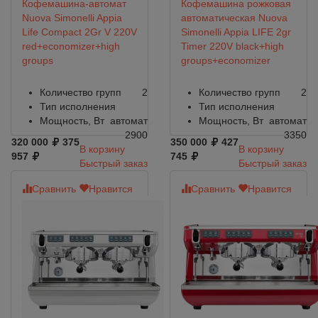
Кофемашина-автомат
Кофемашина рожковая
Nuova Simonelli Appia
автоматическая Nuova
Life Compact 2Gr V 220V
Simonelli Appia LIFE 2gr
red+economizer+high
Timer 220V black+high
groups
groups+economizer
Количество групп
2
Количество групп
2
Тип исполнения
Тип исполнения
Мощность, Вт
автомат
Мощность, Вт
автомат
2900
3350
320 000
375
350 000
427
В корзину
В корзину
957
745
Быстрый заказ
Быстрый заказ
Сравнить
Нравится
Сравнить
Нравится