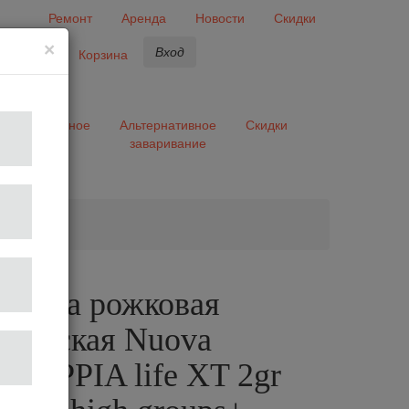
Ремонт
Аренда
Новости
Скидки
×
Вход
бранное
Корзина
ары
Разное
Альтернативное
Скидки
заваривание
та
шина рожковая
тическая Nuova
li APPIA life XT 2gr