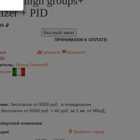
hite+high groups+
izer + PID
85
Быстрый заказ
ПРИНИМАЕМ К ОПЛАТЕ:
зыв
Сравнить
Нравится
30
итель:
Nuova Simonelli
талия
кве:
бесплатно от 5000 руб., в понедельник
:
бесплатно от 5000 руб. + 40 руб. за 1 км. от МКаД,
спортной компании
Выбрать город
ация