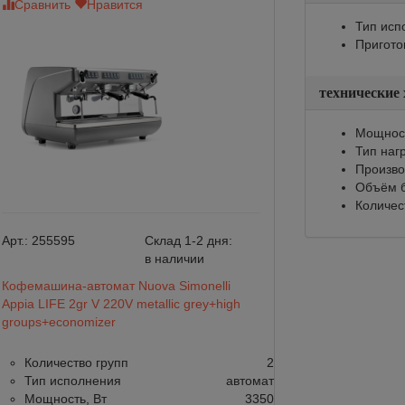
Сравнить
Нравится
Сравнить
Нр
Тип исп
Пригото
технические
Мощност
Тип наг
Произво
Объём б
Количес
Арт.:
255595
Склад 1-2 дня:
Арт.:
167625
в наличии
Кофемашина-автомат Nuova Simonelli
Кофемашина-авто
Appia LIFE 2gr V 220V metallic grey+high
Appia LIFE 2gr V 
groups+economizer
groups+economiz
Количество групп
2
Количество г
Тип исполнения
автомат
Тип исполне
Мощность, Вт
3350
Мощность, Вт