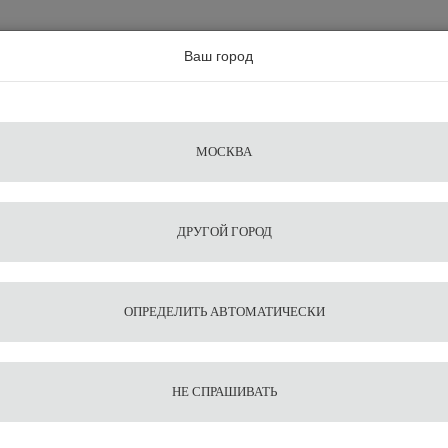
а по всей россии
Ваш город
Поиск
Сравнение
Из
Фильтры
Посуда
Чистящие
Запчасти
Аксессу
МОСКВА
ы
для
средства
для
воды
барис
ДРУГОЙ ГОРОД
кофемашины
elli APPIA life XT 2gr 220V white+high groups+ economizer + PID
1
11
ОПРЕДЕЛИТЬ АВТОМАТИЧЕСКИ
Кофема
автома
НЕ СПРАШИВАТЬ
Simonel