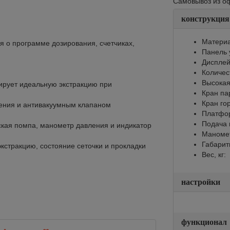
Самовывоз из офи
конструкция
Материа
 о программе дозирования, счетчиках,
Панель 
Диспле
Количес
Высокая
ирует идеальную экстракцию при
Кран па
Кран го
ения и антивакуумным клапаном
Платфор
Подача 
ская помпа, манометр давления и индикатор
Маноме
Габарит
экстракцию, состояние сеточки и прокладки
Вес, кг:
настройки
функционал