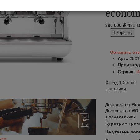
220V w
econom
390 000
481 1
В корзину
Оставить от
Арт.:
2501
Производ
Страна:
И
Склад 1-2 дня:
в наличии
Доставка по
Мос
Доставка по
МО
в понедельник
Курьером тран
Не указана лок
шин