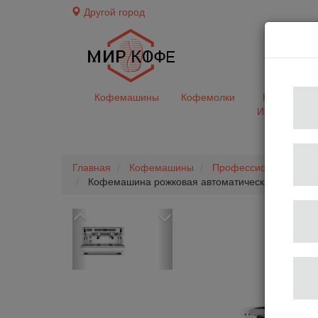
Другой город
доставк
Кофемашины
Кофемолки
Кофе&Чай
Ингредиент
Главная
Кофемашины
Профессиональные 
Кофемашина рожковая автоматическая Nuova Simon
Previous
Next