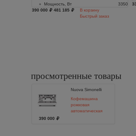
Мощность, Вт
3350
3
390 000
481 185
В корзину
Быстрый заказ
просмотренные
товары
Nuova Simonelli
Кофемашина
рожковая
автоматическая
Nuova Simonelli
390 000
APPIA life XT 2gr
220V white+high
groups+ economizer