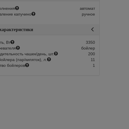
авится
Сравнить
Нравится
олнения
автомат
вление капучино
ручное
 характеристики
ь, Вт
3350
ревателя
бойлер
дительность чашек/день, шт.
200
ойлера (пар/кипяток), л.
11
тво бойлеров
1
Склад 1-2 дня:
Арт.:
250131
Склад 1-2 
в наличии
в наличии
мат Nuova Simonelli
Кофемашина рожковая автоматиче
220V black+high
Nuova Simonelli APPIA life XT 2gr 2
er
red+high groups+ economizer + PID
рупп
2
Количество групп
ния
автомат
Тип исполнения
3350
Мощность, Вт