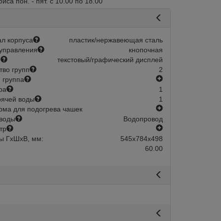
са пон. - пят. с 10.00 по 18.00
л корпуса
пластик/нержавеющая сталь
управления
кнопочная
й
текстовый/графический дисплей
тво групп
2
есть
 группа
ра
1
рячей воды
1
есть
ма для подогрева чашек
воды
Водопровод
есть
тр
ы ГхШхВ, мм:
545х784х498
60.00