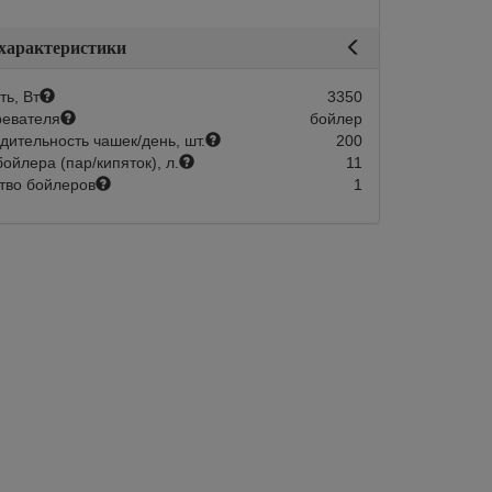
 характеристики
ь, Вт
3350
ревателя
бойлер
дительность чашек/день, шт.
200
ойлера (пар/кипяток), л.
11
тво бойлеров
1
Склад 1-2 дня:
Арт.:
BU-E2-H-02
Склад 1-2 
в наличии
в наличии
ковая автоматическая
Кофемашина Carimali BUBBLE 2 гр.
PPIA life XT 2gr 220V
автомат, высокие группы
 economizer + PID
Количество групп
рупп
2
Тип исполнения
ния
автомат
420 000
В корзину
3350
Быстрый зака
В корзину