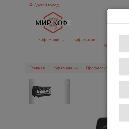
Другой город
доставк
Кофемашины
Кофемолки
Кофе&Чай
Ингредиент
Главная
Кофемашины
Профессиональные 
Previous
Next