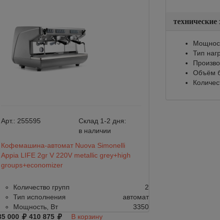
технические
Мощност
Тип наг
Произво
Объём б
Количес
Арт.:
255595
Склад 1-2 дня:
Арт.:
250131
в наличии
Кофемашина-автомат Nuova Simonelli
Кофемашина рож
Appia LIFE 2gr V 220V metallic grey+high
Nuova Simonelli A
groups+economizer
red+high groups+
Количество групп
2
Количество г
Тип исполнения
автомат
Тип исполне
Мощность, Вт
3350
Мощность, Вт
35 000
410 875
В корзину
390 000
481 185