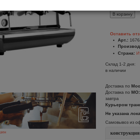
342 000
402 8
В корзину
Оставить от
Арт.:
1676
Производ
Страна:
И
Склад 1-2 дня:
в наличии
Доставка по
Мос
Доставка по
МО
завтра
Курьером тран
Не указана лок
Самовывоз из офи
шин
конструкция