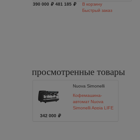
390 000
481 185
В корзину
Быстрый заказ
просмотренные
товары
Nuova Simonelli
Кофемашина-
автомат Nuova
Simonelli Appia LIFE
2gr V 220V
342 000
black+high
groups+economizer