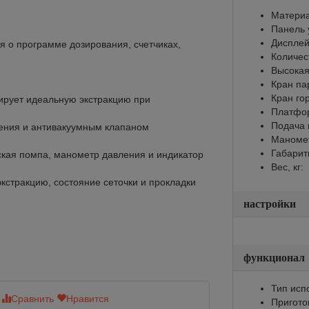
Материа
Панель 
Диспле
 о программе дозирования, счетчиках,
Количес
Высокая
Кран па
Кран го
ирует идеальную экстракцию при
Платфор
Подача 
ения и антивакуумным клапаном
Маноме
Габарит
ская помпа, манометр давления и индикатор
Вес, кг:
экстракцию, состояние сеточки и прокладки
настройки
функционал
Тип исп
Сравнить
Нравится
Сравнить
Нр
Пригото