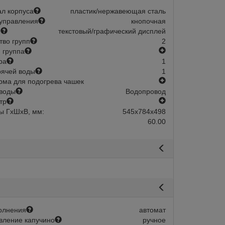
л корпуса
пластик/нержавеющая сталь
управления
кнопочная
й
текстовый/графический дисплей
тво групп
2
есть
 группа
ра
1
рячей воды
1
есть
ма для подогрева чашек
воды
Водопровод
есть
тр
ы ГхШхВ, мм:
545х784х498
60.00
олнения
автомат
авится
Сравнить
Нравится
вление капучино
ручное