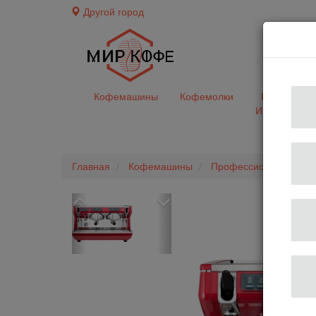
Другой город
доставк
Кофемашины
Кофемолки
Кофе&Чай
Ингредиент
Главная
Кофемашины
Профессиональные 
Previous
Next