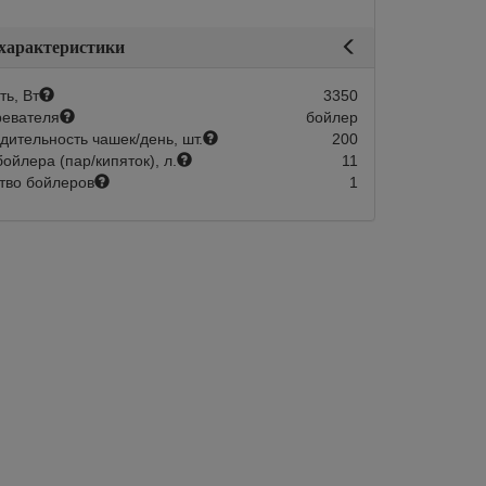
 характеристики
ь, Вт
3350
ревателя
бойлер
дительность чашек/день, шт.
200
ойлера (пар/кипяток), л.
11
тво бойлеров
1