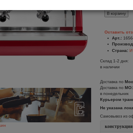
335 000
410 8
В корзину
Оставить от
Арт.:
1656
Производ
Страна:
И
Склад 1-2 дня:
в наличии
Доставка по
Мос
Доставка по
МО
в понедельник
Курьером тран
Не указана лок
Самовывоз из офи
шин
конструкция