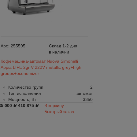
Арт.:
255595
Склад 1-2 дня:
Арт.:
167625
в наличии
Кофемашина-автомат Nuova Simonelli
Кофемашина-авто
Appia LIFE 2gr V 220V metallic grey+high
Appia LIFE 2gr V 
groups+economizer
groups+economiz
Количество групп
2
Количество г
Тип исполнения
автомат
Тип исполне
Мощность, Вт
3350
Мощность, Вт
35 000
410 875
В корзину
342 000
402 819
Быстрый заказ