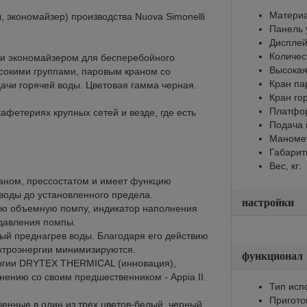
Материа
ы, экономайзер) производства Nuova Simonelli
Панель 
Диспле
Количес
и экономайзером для бесперебойного
Высокая
сокими группами, паровым краном со
Кран па
чи горячей воды. Цветовая гамма черная.
Кран го
Платфор
афетериях крупных сетей и везде, где есть
Подача 
Маноме
Габарит
Вес, кг:
ном, прессостатом и имеет функцию
воды до установленного предела.
настройки
ную объемную помпу, индикатор наполнения
 давления помпы.
ый преднагрев воды. Благодаря его действию
ектроэнергии минимизируются.
функционал
огии DRYTEX THERMICAL (инновация),
нению со своим предшественником - Appia II.
Тип исп
Пригото
енные в один из трех цветов-белый, черный