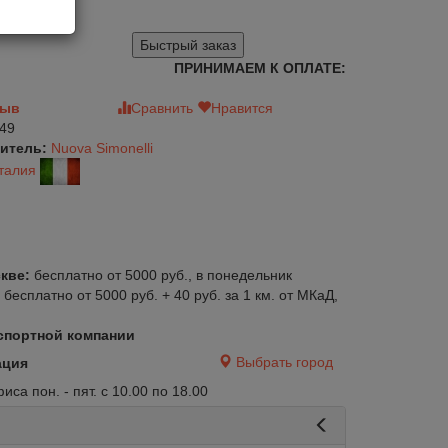
75
Быстрый заказ
ПРИНИМАЕМ К ОПЛАТЕ:
зыв
Сравнить
Нравится
49
итель:
Nuova Simonelli
талия
кве:
бесплатно от 5000 руб., в понедельник
:
бесплатно от 5000 руб. + 40 руб. за 1 км. от МКаД,
спортной компании
Выбрать город
ация
са пон. - пят. с 10.00 по 18.00