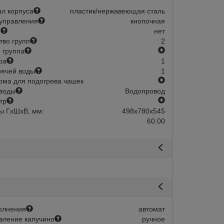
л корпуса
пластик/нержавеющая сталь
управления
кнопочная
й
нет
тво групп
2
есть
 группа
ра
1
рячей воды
1
есть
ма для подогрева чашек
воды
Водопровод
есть
тр
ы ГхШхВ, мм:
498х780х545
60.00
олнения
автомат
вление капучино
ручное