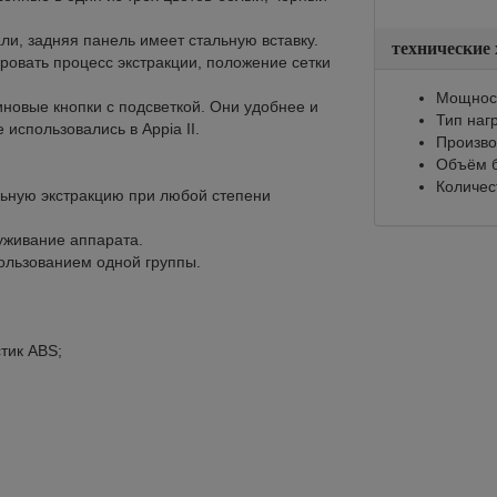
и, задняя панель имеет стальную вставку.
технические
ровать процесс экстракции, положение сетки
Мощност
новые кнопки с подсветкой. Они удобнее и
Тип наг
 использовались в Appia II.
Произво
Объём б
Количес
льную экстракцию при любой степени
уживание аппарата.
ользованием одной группы.
тик ABS;