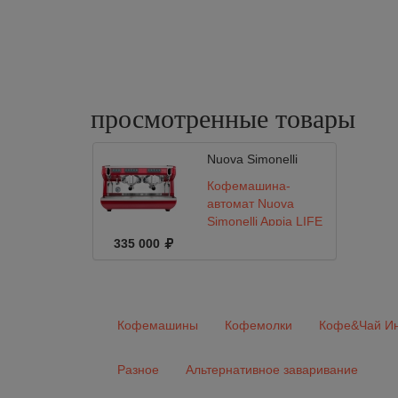
просмотренные
товары
Nuova Simonelli
Кофемашина-
автомат Nuova
Simonelli Appia LIFE
2gr V 220V red+high
335 000
groups+economizer
Кофемашины
Кофемолки
Кофе&Чай Ин
Разное
Альтернативное заваривание