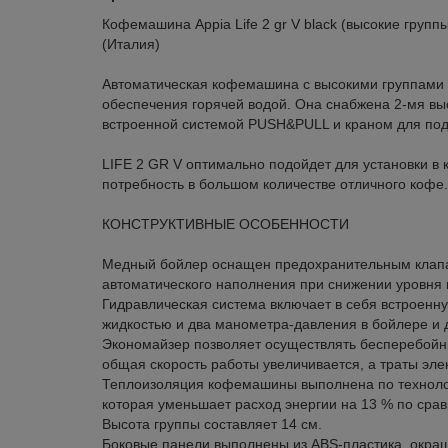
Кофемашина Appia Life 2 gr V black (высокие групп
(Италия)
Автоматическая кофемашина с высокими группами 
обеспечения горячей водой. Она снабжена 2-мя вы
встроенной системой PUSH&PULL и краном для пода
LIFE 2 GR V оптимально подойдет для установки в к
потребность в большом количестве отличного кофе.
КОНСТРУКТИВНЫЕ ОСОБЕННОСТИ
Медный бойлер оснащен предохранительным клапа
автоматического наполнения при снижении уровня 
Гидравлическая система включает в себя встроен
жидкостью и два манометра-давления в бойлере и
Экономайзер позволяет осуществлять бесперебойн
общая скорость работы увеличивается, а траты эл
Теплоизоляция кофемашины выполнена по технол
которая уменьшает расход энергии на 13 % по срав
Высота группы составляет 14 см.
Боковые панели выполнены из ABS-пластика, окраш