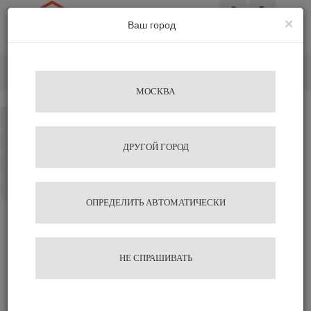
×
Ваш город
Вход
Главная
Аксессуары для бариста
Темперы
Темпер Lelit 57,35 мм
МОСКВА
Каталог
Избранное
ДРУГОЙ ГОРОД
Сравнение
Корзина
ОПРЕДЕЛИТЬ АВТОМАТИЧЕСКИ
Темпер Lelit 57,35 мм
НЕ СПРАШИВАТЬ
4 370
4 600
В корзину
Быстрый заказ