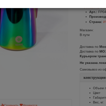
Оставить от
Арт.:
FP0
Производ
Страна:
И
Магазин:
В пути
Доставка по
Мос
Доставка по
МО
Курьером тран
Не указана лок
Самовывоз из офи
конструкция
Объем п
Цвет
Габарит
Вес, кг:
Сравнить
Нравится
Сравнить
Нр