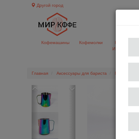
Другой город
доставк
Кофемашины
Кофемолки
Кофе&Чай
Ингредиент
Главная
Аксессуары для бариста
Питчеры
Previous
Next