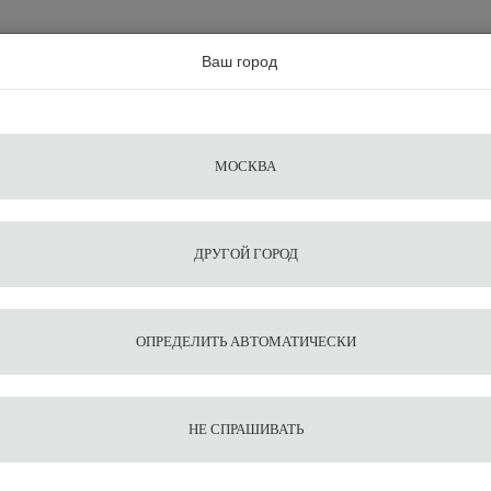
а по всей россии
Ваш город
Поиск
Сравнение
Из
Фильтры
Посуда
Чистящие
Запчасти
Аксессу
МОСКВА
ы
для
средства
для
воды
барис
ДРУГОЙ ГОРОД
Питчер Agave Rainbow 450 мл
1
11
Питчер
ОПРЕДЕЛИТЬ АВТОМАТИЧЕСКИ
мл
НЕ СПРАШИВАТЬ
2 279
В корзину