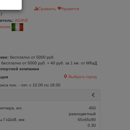
зыв
Сравнить
Нравится
47
итель:
AGAVE
талия
кве:
бесплатно от 5000 руб.
:
бесплатно от 5000 руб. + 40 руб. за 1 км. от МКаД
спортной компании
Выбрать город
ация
са пон. - пят. с 10.00 по 18.00
итчера, мл.
450
разноцветный
ы ГхШхВ, мм:
65х65х90
0.30
авится
Сравнить
Нравится