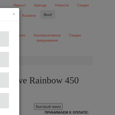
Ремонт
Аренда
Новости
Скидки
×
Вход
бранное
Корзина
ары
Разное
Альтернативное
Скидки
заваривание
та
 Agave Rainbow 450
Быстрый заказ
ПРИНИМАЕМ К ОПЛАТЕ: