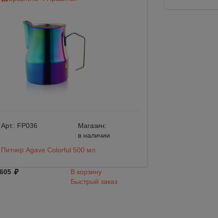
Арт.:
FP036
Магазин:
Арт.:
FP017
в наличии
Питчер Agave Colorful 500 мл
Питчер Agave Bla
 605
В корзину
2 279
Быстрый заказ