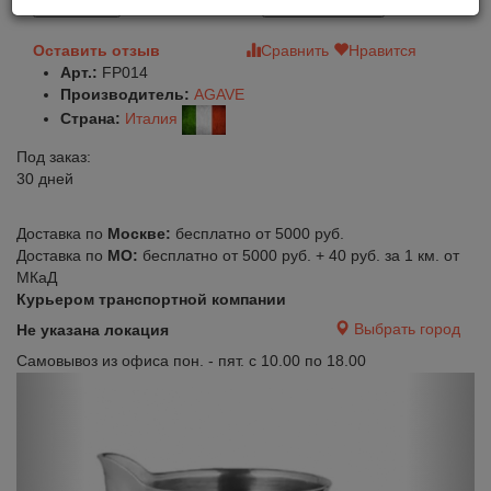
В корзину
Быстрый заказ
Оставить отзыв
Сравнить
Нравится
Арт.:
FP014
Производитель:
AGAVE
Страна:
Италия
Под заказ:
30 дней
Доставка по
Москве:
бесплатно от 5000 руб.
Доставка по
МО:
бесплатно от 5000 руб. + 40 руб. за 1 км. от
МКаД
Курьером транспортной компании
Выбрать город
Не указана локация
Самовывоз из офиса пон. - пят. с 10.00 по 18.00
Previous
Next