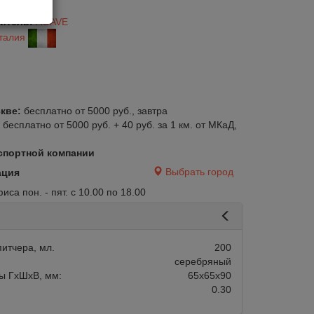
53
итель:
AGAVE
талия
кве:
бесплатно от 5000 руб., завтра
:
бесплатно от 5000 руб. + 40 руб. за 1 км. от МКаД,
спортной компании
Выбрать город
ация
са пон. - пят. с 10.00 по 18.00
итчера, мл.
200
серебряный
ы ГхШхВ, мм:
65х65х90
0.30
авится
Сравнить
Нравится