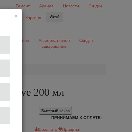
Ремонт
Аренда
Новости
Скидки
×
Вход
бранное
Корзина
ары
Разное
Альтернативное
Скидки
заваривание
та
 Agave 200 мл
Быстрый заказ
ПРИНИМАЕМ К ОПЛАТЕ:
зыв
Сравнить
Нравится