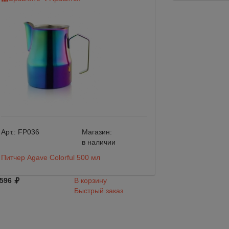
Арт.:
FP036
Магазин:
Арт.:
FP017
в наличии
Питчер Agave Colorful 500 мл
Питчер Agave Bla
 596
В корзину
2 272
Быстрый заказ