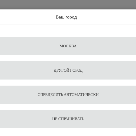
а по всей россии
Ваш город
Поиск
Сравнение
Из
Фильтры
Посуда
Чистящие
Запчасти
Аксессу
МОСКВА
ы
для
средства
для
воды
барис
ДРУГОЙ ГОРОД
Питчер Agave 200 мл
1
11
Питчер
ОПРЕДЕЛИТЬ АВТОМАТИЧЕСКИ
1 055
В корзину
НЕ СПРАШИВАТЬ
Оставить от