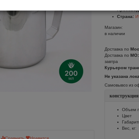
Арт.:
FP0
Производ
Страна:
И
Магазин:
в наличии
Доставка по
Мос
Доставка по
МО
завтра
Курьером тран
Не указана лок
Самовывоз из офи
конструкция
Объем п
Цвет
Габарит
Вес, кг:
Сравнить
Нравится
Сравнить
Нр