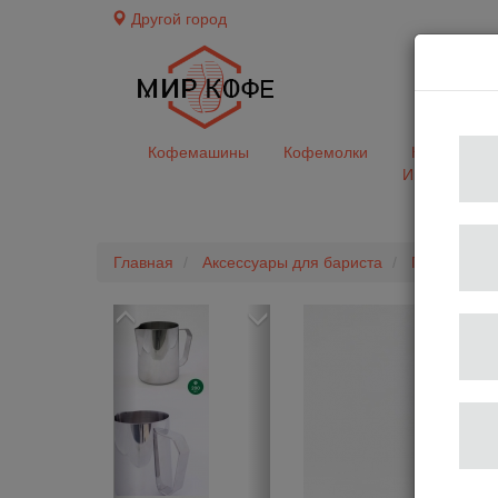
Другой город
доставк
Кофемашины
Кофемолки
Кофе&Чай
Ингредиент
Главная
Аксессуары для бариста
Питчеры
Previous
Next