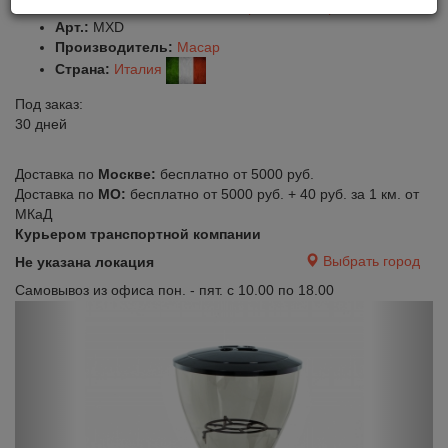
Оставить отзыв
Сравнить
Нравится
Арт.:
MXD
Производитель:
Macap
Страна:
Италия
Под заказ:
30 дней
Доставка по
Москве:
бесплатно от 5000 руб.
Доставка по
МО:
бесплатно от 5000 руб. + 40 руб. за 1 км. от
МКаД
Курьером транспортной компании
Выбрать город
Не указана локация
Самовывоз из офиса пон. - пят. с 10.00 по 18.00
Previous
Next