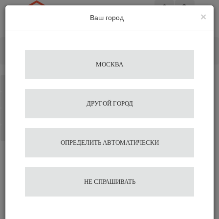
×
Ваш город
Вход
Главная
Кофемолки
Электрические
Кофемолка MACAP MXD
МОСКВА
Каталог
Избранное
ДРУГОЙ ГОРОД
Сравнение
Корзина
ОПРЕДЕЛИТЬ АВТОМАТИЧЕСКИ
Кофемолка MACAP MXD
НЕ СПРАШИВАТЬ
74 620
В корзину
Быстрый заказ