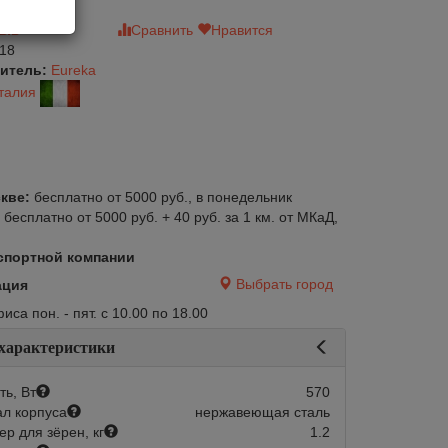
зыв
Сравнить
Нравится
18
итель:
Eureka
талия
кве:
бесплатно от 5000 руб., в понедельник
:
бесплатно от 5000 руб. + 40 руб. за 1 км. от МКаД,
спортной компании
Выбрать город
ация
са пон. - пят. с 10.00 по 18.00
 характеристики
ь, Вт
570
л корпуса
нержавеющая сталь
р для зёрен, кг
1.2