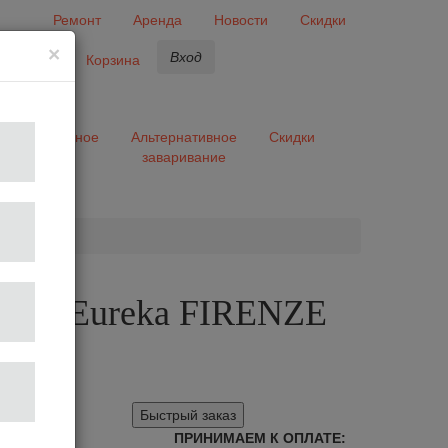
Ремонт
Аренда
Новости
Скидки
×
Вход
бранное
Корзина
ары
Разное
Альтернативное
Скидки
заваривание
та
лка Eureka FIRENZE
te
Быстрый заказ
ПРИНИМАЕМ К ОПЛАТЕ: