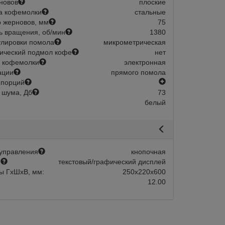
новов
плоские
а кофемолки
стальные
 жерновов, мм
75
ь вращения, об/мин
1380
улировки помола
микрометрическая
ический подмол кофе
нет
 кофемолки
электронная
ации
прямого помола
есть
 порций
 шума, Дб
73
белый
управления
кнопочная
й
текстовый/графический дисплей
ы ГхШхВ, мм:
250х220х600
12.00
авится
Сравнить
Нравится