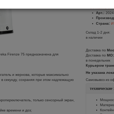
Оставить от
Арт.:
2024
Производ
Страна:
И
Склад 1-2 дня:
в наличии
Доставка по
Мос
ka Firenze 75 предназначена для
Доставка по
МО
в понедельник
Курьером тран
Не указана лок
гатель и жернова, которые максимально
 г в секунду, сохраняя при этом надлежащую
Самовывоз из офи
технические
Мощност
кропереключатель, только сенсорный экран,
Материа
Контейне
йке времени и доз;