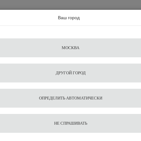
а по всей россии
Ваш город
Поиск
Сравнение
Из
Фильтры
Посуда
Чистящие
Запчасти
Аксессу
МОСКВА
ы
для
средства
для
воды
барис
ДРУГОЙ ГОРОД
олка Eureka FIRENZE 75 White
1
11
Кофемо
ОПРЕДЕЛИТЬ АВТОМАТИЧЕСКИ
75 Whi
НЕ СПРАШИВАТЬ
51 840
В корзину