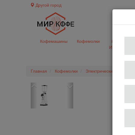
Другой город
доставк
Кофемашины
Кофемолки
Кофе&Чай
Ингредиент
Главная
Кофемолки
Электрические
Кофем
Previous
Next