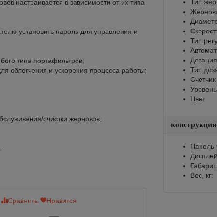
Тип жер
вов настраивается в зависимости от их типа
Жернов
Диаметр
Скорост
вателю установить пароль для управления и
Тип рег
Автомат
Дозация
бого типа портафильтров;
Тип доз
для облегчения и ускорения процесса работы;
Счетчик
Уровень
Цвет
обслуживания/очистки жерновов;
конструкция
Панель 
.
Диспле
Габарит
Вес, кг:
Сравнить
Нравится
Сравнить
Нр