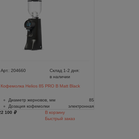
Арт.:
204660
Склад 1-2 дня:
Арт.:
204659
в наличии
Кофемолка Helios 85 PRO B Matt Black
Кофемолка Helio
Диаметр жерновов, мм
85
Диаметр жер
Дозация кофемолки
электронная
Дозация коф
22 100
В корзину
122 100
Быстрый заказ