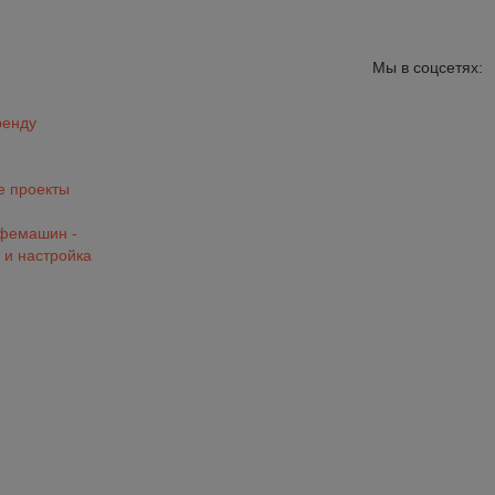
Мы в соцсетях:
ренду
 проекты
офемашин -
 и настройка