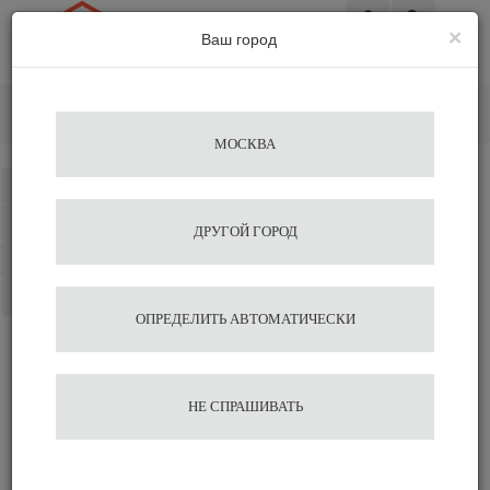
×
Ваш город
Вход
Главная
Кофемолки
Электрические
Кофемолка Lelit Steve PM20-4Q20
МОСКВА
Каталог
Избранное
ДРУГОЙ ГОРОД
Сравнение
Корзина
ОПРЕДЕЛИТЬ АВТОМАТИЧЕСКИ
Кофемолка Lelit Steve
НЕ СПРАШИВАТЬ
PM20-4Q20
66 500
70 000