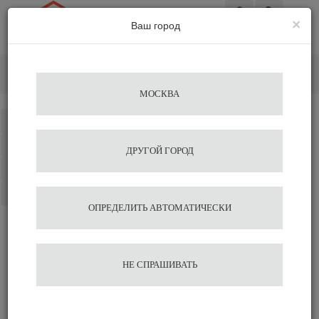
×
Ваш город
Вход
Главная
Кофемолки
Электрические
Кофемолка Helios 85 PRO B Matt Black
МОСКВА
Каталог
Избранное
ДРУГОЙ ГОРОД
Сравнение
Корзина
ОПРЕДЕЛИТЬ АВТОМАТИЧЕСКИ
Кофемолка Helios 85 PRO
НЕ СПРАШИВАТЬ
B Matt Black
122 100