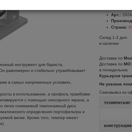
Оставить от
Арт.:
2024
Производ
Страна:
И
Склад 1-2 дня:
в наличии
Доставка по
Мос
Доставка по
МО
ионный инструмент для бариста,
в понедельник
 Он равномерно и стабильно утрамбовывает
Курьером тран
даже в самых напряженных условиях,
Не указана лок
Самовывоз из офи
росты в использовании, а профиль трамбовки
активируется с помощью сенсорного экрана, а
технические
ен легко снимаемый тампонажный диск.
оматического определения портофильтра и
уемой вилке. Кроме того, темпер имеет
м).
конструкция