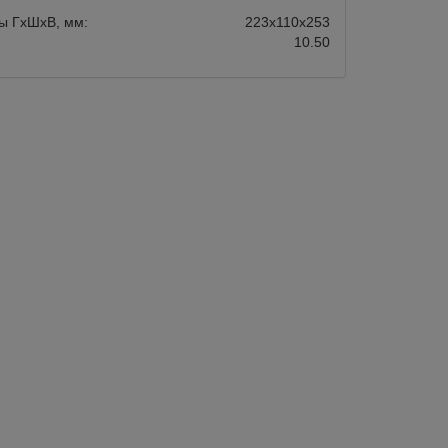
ы ГхШхВ, мм:
223х110х253
10.50
авится
Сравнить
Нравится