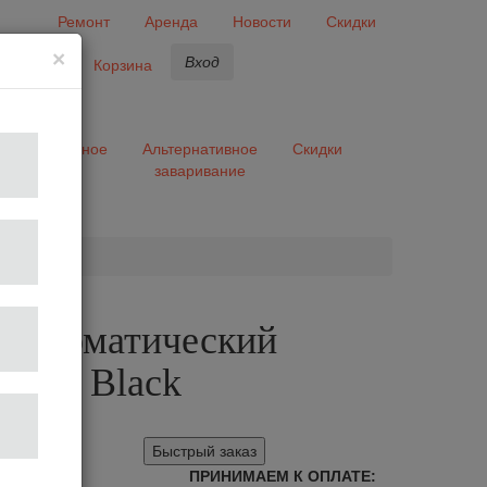
Ремонт
Аренда
Новости
Скидки
×
Вход
бранное
Корзина
ары
Разное
Альтернативное
Скидки
заваривание
та
 автоматический
Matt Black
Быстрый заказ
ПРИНИМАЕМ К ОПЛАТЕ: