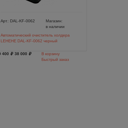
Арт.:
DAL-KF-0062
Магазин:
Арт.:
BW5009-00
в наличии
Автоматический очиститель холдера
Помпа Flojet BW
LEHEHE DAL-KF-0062 черный
бутилированной 
0 400
38 000
В корзину
27 000
Быстрый заказ