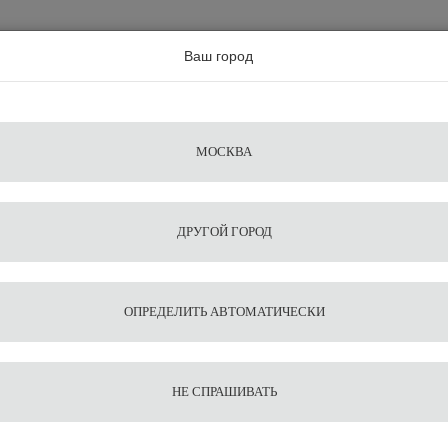
а по всей россии
Ваш город
Поиск
Сравнение
Из
Фильтры
Посуда
Чистящие
Запчасти
Аксессу
МОСКВА
ы
для
средства
для
воды
барис
ДРУГОЙ ГОРОД
O Matt Black
1
11
Темпер
ОПРЕДЕЛИТЬ АВТОМАТИЧЕСКИ
DISCO 
НЕ СПРАШИВАТЬ
53 200
В корзину