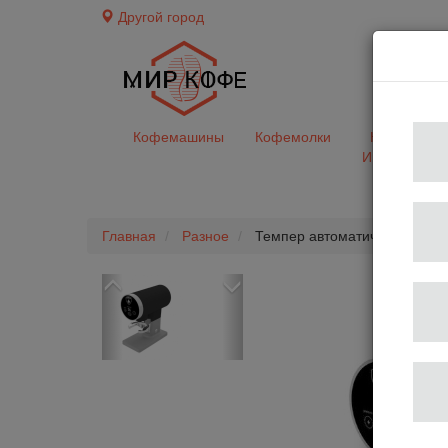
Другой город
доставк
Кофемашины
Кофемолки
Кофе&Чай
Ингредиент
Главная
Разное
Темпер автоматический DISC
Previous
Next