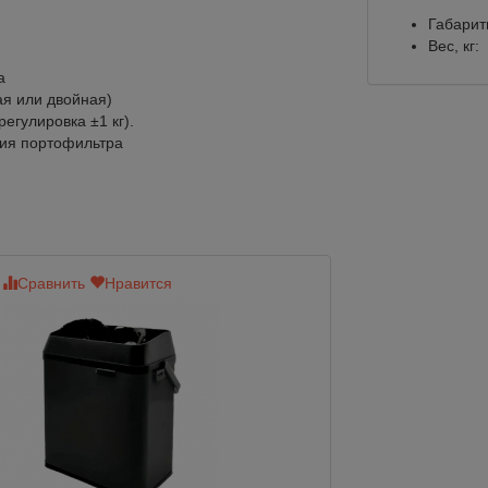
Габарит
Вес, кг:
а
ая или двойная)
регулировка ±1 кг).
ния портофильтра
Сравнить
Нравится
Сравнить
Нр