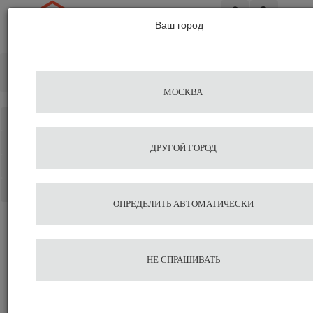
Ваш город
Вход
Главная
Разное
Темпер автоматический для ATOM Black
МОСКВА
Каталог
Избранное
ДРУГОЙ ГОРОД
Сравнение
Корзина
ОПРЕДЕЛИТЬ АВТОМАТИЧЕСКИ
Темпер
НЕ СПРАШИВАТЬ
автоматический для ATOM 
Подобрать аналог