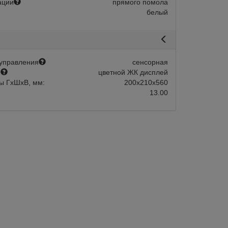
ации
прямого помола
белый
управления
сенсорная
й
цветной ЖК дисплей
ы ГхШхВ, мм:
200х210х560
13.00
авится
Сравнить
Нравится