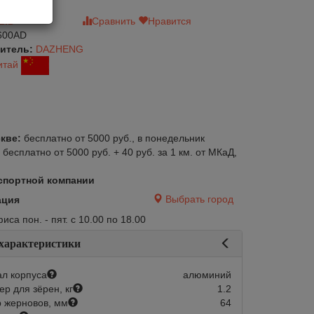
зыв
Сравнить
Нравится
600AD
итель:
DAZHENG
итай
кве:
бесплатно от 5000 руб., в понедельник
:
бесплатно от 5000 руб. + 40 руб. за 1 км. от МКаД,
спортной компании
Выбрать город
ация
са пон. - пят. с 10.00 по 18.00
 характеристики
л корпуса
алюминий
р для зёрен, кг
1.2
 жерновов, мм
64