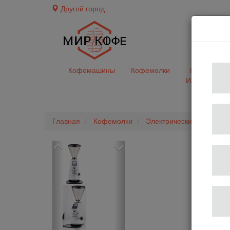
Другой город
доставк
Кофемашины
Кофемолки
Кофе&Чай
Ингредиент
Главная
Кофемолки
Электрические
Кофем
Previous
Next