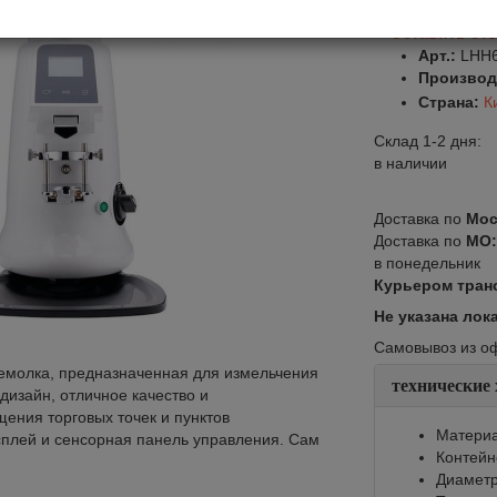
Оставить от
Арт.:
LHH
Производ
Страна:
К
Склад 1-2 дня:
в наличии
Доставка по
Мос
Доставка по
МО
в понедельник
Курьером тран
Не указана лок
Самовывоз из офи
молка, предназначенная для измельчения
технические
дизайн, отличное качество и
ения торговых точек и пунктов
Материа
сплей и сенсорная панель управления. Сам
Контейне
Диаметр