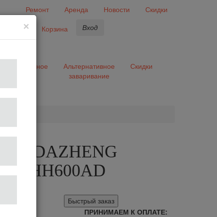
Ремонт
Аренда
Новости
Скидки
×
Вход
бранное
Корзина
ары
Разное
Альтернативное
Скидки
заваривание
та
олка DAZHENG
E LHH600AD
Быстрый заказ
ПРИНИМАЕМ К ОПЛАТЕ: