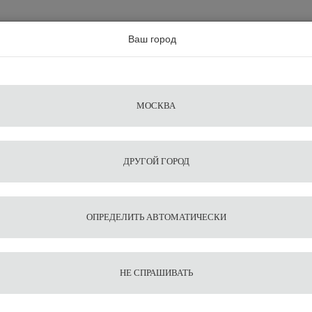
а по всей россии
Ваш город
Поиск
Сравнение
Из
Фильтры
Посуда
Чистящие
Запчасти
Аксессу
МОСКВА
ы
для
средства
для
воды
барис
ДРУГОЙ ГОРОД
олка DAZHENG LEHEHE LHH600AD
1
11
Кофем
ОПРЕДЕЛИТЬ АВТОМАТИЧЕСКИ
LEHEH
НЕ СПРАШИВАТЬ
54 543
В корзину