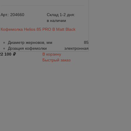
Арт.:
204660
Склад 1-2 дня:
Арт.:
204659
в наличии
Кофемолка Helios 85 PRO B Matt Black
Кофемолка Helio
Диаметр жерновов, мм
85
Диаметр жер
Дозация кофемолки
электронная
Дозация коф
22 100
В корзину
122 100
Быстрый заказ