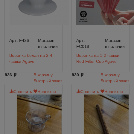
Арт.:
F426
Магазин:
Арт.:
Магазин:
в наличии
FC018
в наличии
Воронка белая на 2-4
Воронка на 1-2 чашки
чашки Agave
Red Filter Cup Agave
936
В корзину
930
В корзину
Быстрый заказ
Быстрый заказ
Сравнить
Нравится
Сравнить
Нравится