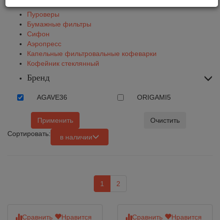
Чайники
Пуроверы
Бумажные фильтры
Сифон
Аэропресс
Капельные фильтровальные кофеварки
Кофейник стеклянный
Бренд
AGAVE
36
ORIGAMI
5
Применить
Очистить
Сортировать:
в наличии
1
2
Сравнить
Нравится
Сравнить
Нравится