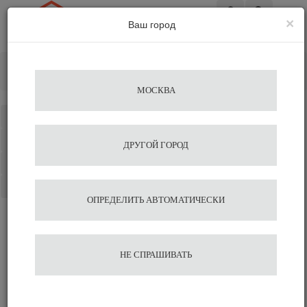
×
Ваш город
Вход
Главная
Альтернативное заваривание
Пуроверы
AGAVE
МОСКВА
Каталог
Избранное
ДРУГОЙ ГОРОД
Сравнение
Корзина
ОПРЕДЕЛИТЬ АВТОМАТИЧЕСКИ
НЕ СПРАШИВАТЬ
Пуроверы AGAVE