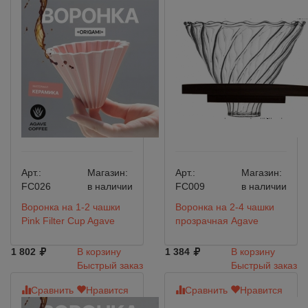
Арт.:
Магазин:
Арт.:
Магазин:
FC026
в наличии
FC009
в наличии
Воронка на 1-2 чашки
Воронка на 2-4 чашки
Pink Filter Cup Agave
прозрачная Agave
1 802
В корзину
1 384
В корзину
Быстрый заказ
Быстрый заказ
Сравнить
Нравится
Сравнить
Нравится