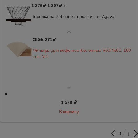
1 376
1 307
+
Воронка на 2-4 чашки прозрачная Agave
285
271
Фильтры для кофе неотбеленные V60 №01, 100
шт - V-1
=
1 578
В корзину
1
1