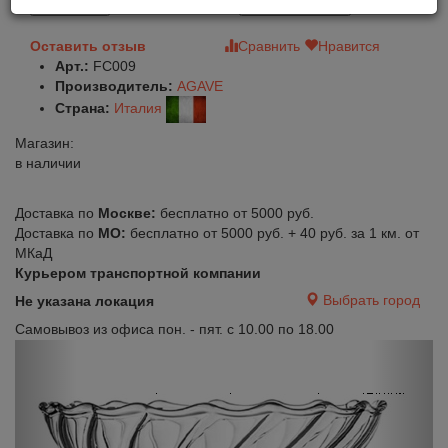
В корзину
Быстрый заказ
Оставить отзыв
Сравнить
Нравится
Арт.:
FC009
Производитель:
AGAVE
Страна:
Италия
Магазин:
в наличии
Доставка по
Москве:
бесплатно от 5000 руб.
Доставка по
МО:
бесплатно от 5000 руб. + 40 руб. за 1 км. от
МКаД
Курьером транспортной компании
Выбрать город
Не указана локация
Самовывоз из офиса пон. - пят. с 10.00 по 18.00
Previous
Next