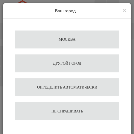
×
Ваш город
Вход
Главная
Альтернативное заваривание
Пуроверы
Оригами кольцо воронки япония Origami
МОСКВА
Каталог
Избранное
ДРУГОЙ ГОРОД
Сравнение
Корзина
ОПРЕДЕЛИТЬ АВТОМАТИЧЕСКИ
Оригами кольцо воронки
НЕ СПРАШИВАТЬ
япония Origami
2 035