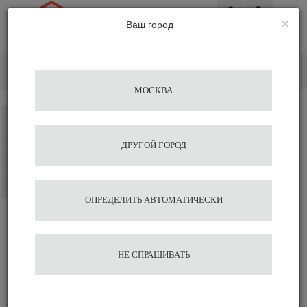
×
Ваш город
Вход
Главная
Альтернативное заваривание
Пуроверы
Мерная сетка Agave
МОСКВА
Каталог
Избранное
ДРУГОЙ ГОРОД
Сравнение
Корзина
ОПРЕДЕЛИТЬ АВТОМАТИЧЕСКИ
Мерная сетка Agave
НЕ СПРАШИВАТЬ
814
В корзину
Быстрый заказ