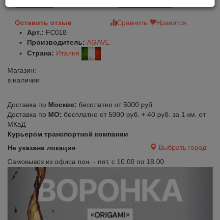
В корзину
Быстрый заказ
Оставить отзыв
Сравнить
Нравится
Арт.:
FC018
Производитель:
AGAVE
Страна:
Италия
Магазин:
в наличии
Доставка по
Москве:
бесплатно от 5000 руб.
Доставка по
МО:
бесплатно от 5000 руб. + 40 руб. за 1 км. от
МКаД
Курьером транспортной компании
Выбрать город
Не указана локация
Самовывоз из офиса пон. - пят. с 10.00 по 18.00
Previous
Next