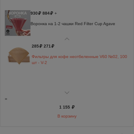
930
884
+
Воронка на 1-2 чашки Red Filter Cup Agave
285
271
Фильтры для кофе неотбеленные V60 №02, 100
шт - V-2
=
1 155
В корзину