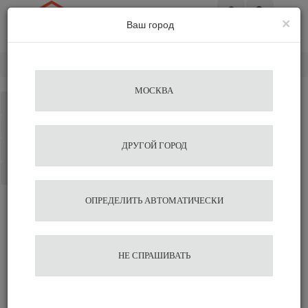
×
Ваш город
Вход
Главная
Альтернативное заваривание
Аэропресс
МОСКВА
Каталог
Избранное
ДРУГОЙ ГОРОД
Сравнение
Корзина
ОПРЕДЕЛИТЬ АВТОМАТИЧЕСКИ
НЕ СПРАШИВАТЬ
Устройства для приготовления
кофе Аэропресс