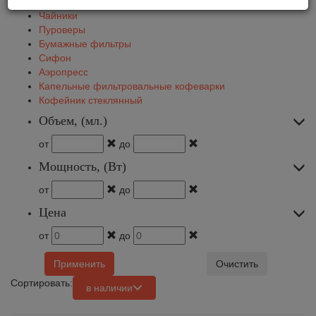
Чайники
Пуроверы
Бумажные фильтры
Сифон
Аэропресс
Капельные фильтровальные кофеварки
Кофейник стеклянный
Объем, (мл.)
от
до
Мощность, (Вт)
от
до
Цена
от
до
Применить
Очистить
Сортировать:
в наличии