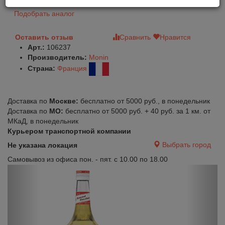
Подобрать аналог
Оставить отзыв
Сравнить
Нравится
Арт.:
106237
Производитель:
Monin
Страна:
Франция
Доставка по
Москве:
бесплатно от 5000 руб., в понедельник
Доставка по
МО:
бесплатно от 5000 руб. + 40 руб. за 1 км. от
МКаД, в понедельник
Курьером транспортной компании
Выбрать город
Не указана локация
Самовывоз из офиса пон. - пят. с 10.00 по 18.00
Previous
Next