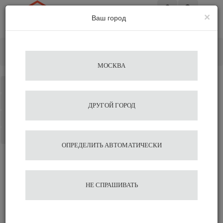
×
Ваш город
Вход
Главная
Кофе&Чай Ингредиенты
Сиропы
Сироп "Кокос" Monin стекло 1л.
МОСКВА
Каталог
Избранное
ДРУГОЙ ГОРОД
Сравнение
Корзина
ОПРЕДЕЛИТЬ АВТОМАТИЧЕСКИ
Сироп "Кокос" Monin
НЕ СПРАШИВАТЬ
стекло 1л.
Подобрать аналог