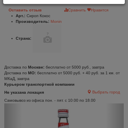
Оставить отзыв
Сравнить
Нравится
Арт.:
Сироп Кокос
Производитель:
Monin
Страна:
Доставка по
Москве:
бесплатно от 5000 руб., завтра
Доставка по
МО:
бесплатно от 5000 руб. + 40 руб. за 1 км. от
МКаД, завтра
Курьером транспортной компании
Выбрать город
Не указана локация
Самовывоз из офиса пон. - пят. с 10.00 по 18.00
Previous
Next