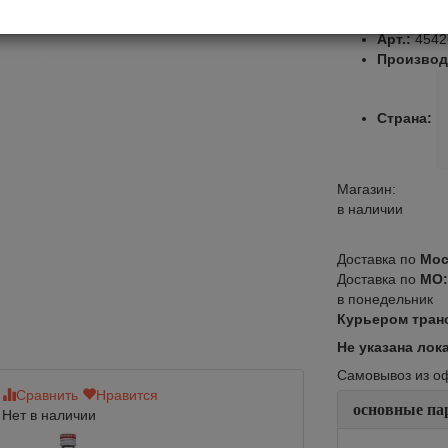
Оставить от
Арт.:
4542
Производ
Страна:
Магазин:
в наличии
Доставка по
Мос
Доставка по
МО
в понедельник
Курьером тран
Не указана лок
Самовывоз из офи
Сравнить
Нравится
Сравнить
Нр
основные па
Нет в наличии
Нет в наличии