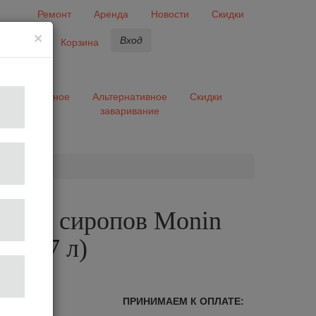
Ремонт
Аренда
Новости
Скидки
×
Вход
бранное
Корзина
ары
Разное
Альтернативное
Скидки
заваривание
та
р для сиропов Monin
на 0.7 л)
лог
ПРИНИМАЕМ К ОПЛАТЕ: