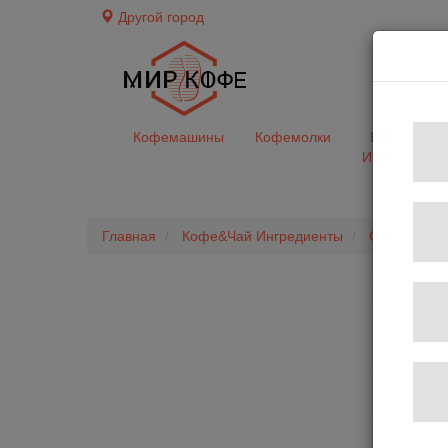
Другой город
доставк
Кофемашины
Кофемолки
Кофе&Чай
Ингредиент
Главная
Кофе&Чай Ингредиенты
Сиропы