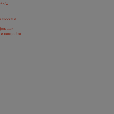
ренду
 проекты
офемашин -
 и настройка