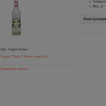
Габарит
Вес, кг:
Конструкци
Арт.:
Сироп Кокос
Арт.:
122893
Сироп "Кокос" Monin стекло 1л.
Сироп ”Пряная т
Подобрать аналог
Подобрать анало