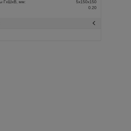
ы ГхШхВ, мм:
5х150х150
0.20
я
Арт.:
05039001
Под заказ:
30 дней
ыква” «Монин» 0,7л
Сироп ”Бобы Тонка” «Монин» 0,7л
950
В корзину
г
Быстрый зака