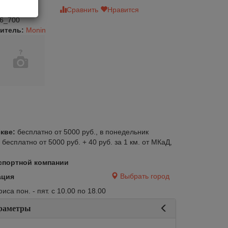
зыв
Сравнить
Нравится
6_700
итель:
Monin
кве:
бесплатно от 5000 руб., в понедельник
:
бесплатно от 5000 руб. + 40 руб. за 1 км. от МКаД,
спортной компании
Выбрать город
ация
са пон. - пят. с 10.00 по 18.00
авится
Сравнить
Нравится
раметры