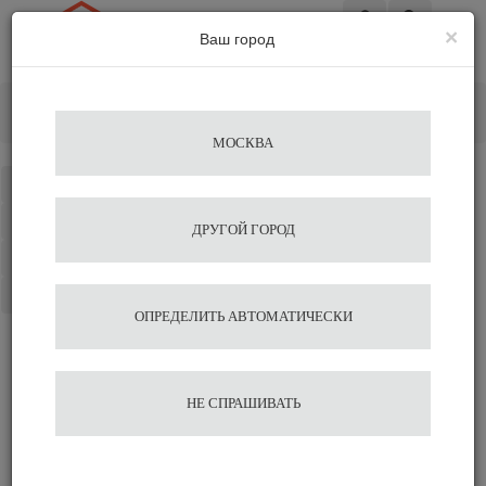
×
Ваш город
Вход
Главная
Кофе&Чай Ингредиенты
Сиропы
Сироп ”Пряная тыква” «Монин» 0,7л
МОСКВА
Каталог
Избранное
ДРУГОЙ ГОРОД
Сравнение
Корзина
ОПРЕДЕЛИТЬ АВТОМАТИЧЕСКИ
Сироп ”Пряная тыква”
НЕ СПРАШИВАТЬ
«Монин» 0,7л
Подобрать аналог