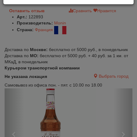
Оставить отзыв
Сравнить
Нравится
Арт.:
122893
Производитель:
Monin
Страна:
Франция
Доставка по
Москве:
бесплатно от 5000 руб., в понедельник
Доставка по
МО:
бесплатно от 5000 руб. + 40 руб. за 1 км. от
МКаД, в понедельник
Курьером транспортной компании
Выбрать город
Не указана локация
Самовывоз из офиса пон. - пят. с 10.00 по 18.00
Previous
Next