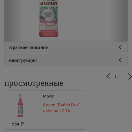
Краткое описание
конструкция
1
1
просмотренные
Monin
Сироп ”Баббл Гам”
«Монин» 0,7л
950