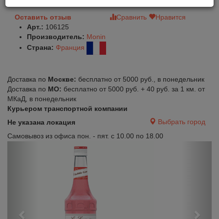
Оставить отзыв
Сравнить
Нравится
Арт.:
106125
Производитель:
Monin
Страна:
Франция
Доставка по
Москве:
бесплатно от 5000 руб., в понедельник
Доставка по
МО:
бесплатно от 5000 руб. + 40 руб. за 1 км. от
МКаД, в понедельник
Курьером транспортной компании
Выбрать город
Не указана локация
Самовывоз из офиса пон. - пят. с 10.00 по 18.00
Previous
Next