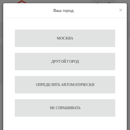
×
Ваш город
Вход
Главная
Кофе&Чай Ингредиенты
Сиропы
Сироп ”Баббл Гам” «Монин» 0,7л
МОСКВА
Каталог
Избранное
ДРУГОЙ ГОРОД
Сравнение
Корзина
ОПРЕДЕЛИТЬ АВТОМАТИЧЕСКИ
Сироп ”Баббл Гам”
НЕ СПРАШИВАТЬ
«Монин» 0,7л
Подобрать аналог