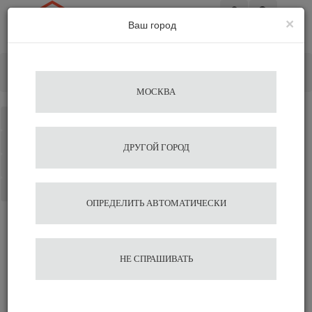
×
Ваш город
Вход
Главная
Кофе&Чай Ингредиенты
Сиропы
Сироп ”Фисташки” «Монин» 0,7л
МОСКВА
Каталог
Избранное
ДРУГОЙ ГОРОД
Сравнение
Корзина
ОПРЕДЕЛИТЬ АВТОМАТИЧЕСКИ
Сироп ”Фисташки”
НЕ СПРАШИВАТЬ
«Монин» 0,7л
Подобрать аналог