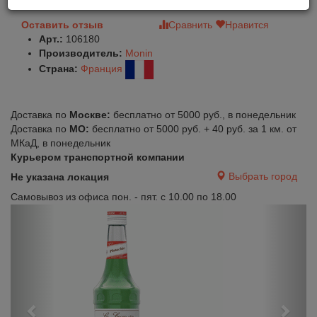
Оставить отзыв
Сравнить
Нравится
Арт.:
106180
Производитель:
Monin
Страна:
Франция
Доставка по
Москве:
бесплатно от 5000 руб., в понедельник
Доставка по
МО:
бесплатно от 5000 руб. + 40 руб. за 1 км. от
МКаД, в понедельник
Курьером транспортной компании
Выбрать город
Не указана локация
Самовывоз из офиса пон. - пят. с 10.00 по 18.00
Previous
Next