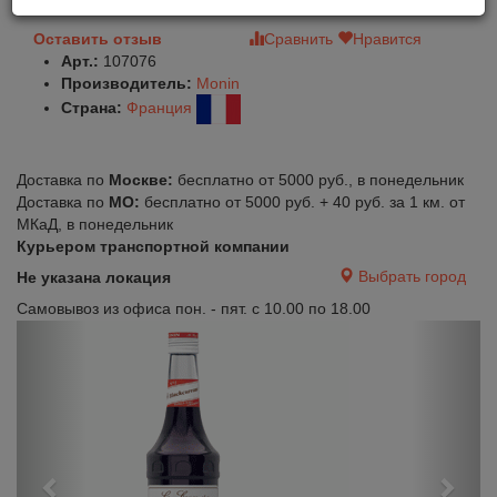
Оставить отзыв
Сравнить
Нравится
Арт.:
107076
Производитель:
Monin
Страна:
Франция
Доставка по
Москве:
бесплатно от 5000 руб., в понедельник
Доставка по
МО:
бесплатно от 5000 руб. + 40 руб. за 1 км. от
МКаД, в понедельник
Курьером транспортной компании
Выбрать город
Не указана локация
Самовывоз из офиса пон. - пят. с 10.00 по 18.00
Previous
Next