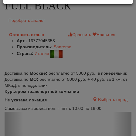
FULL BLACK
Подобрать аналог
Оставить отзыв
Сравнить
Нравится
Арт.:
16777045353
Производитель:
Sanremo
Страна:
Италия
Доставка по
Москве:
бесплатно от 5000 руб., в понедельник
Доставка по
МО:
бесплатно от 5000 руб. + 40 руб. за 1 км. от
МКаД, в понедельник
Курьером транспортной компании
Выбрать город
Не указана локация
Самовывоз из офиса пон. - пят. с 10.00 по 18.00
Previous
Next