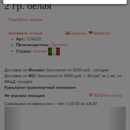
2 гр. белая
Подобрать аналог
Оставить отзыв
Сравнить
Нравится
Арт.:
176123
Производитель:
Sanremo
Страна:
Италия
Доставка по
Москве:
бесплатно от 5000 руб., сегодня
Доставка по
МО:
бесплатно от 5000 руб. + 40 руб. за 1 км. от
МКаД, сегодня
Курьером транспортной компании
Выбрать город
Не указана локация
Самовывоз из офиса пон. - пят. с 10.00 по 18.00
Previous
Next