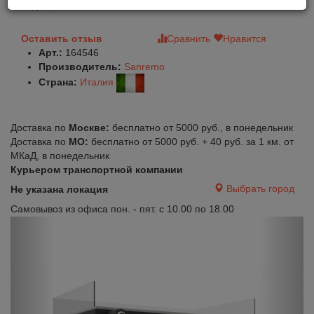
Подобрать аналог
Оставить отзыв
Сравнить
Нравится
Арт.:
164546
Производитель:
Sanremo
Страна:
Италия
Доставка по
Москве:
бесплатно от 5000 руб., в понедельник
Доставка по
МО:
бесплатно от 5000 руб. + 40 руб. за 1 км. от
МКаД, в понедельник
Курьером транспортной компании
Выбрать город
Не указана локация
Самовывоз из офиса пон. - пят. с 10.00 по 18.00
Previous
Next