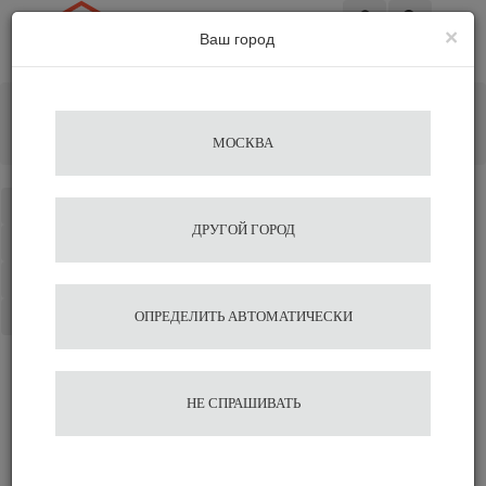
×
Ваш город
Вход
Главная
Кофемолки
Электрические
Профессиональная кофемолка Mazzer Super Jolly
МОСКВА
Electronic
Каталог
ДРУГОЙ ГОРОД
Избранное
Сравнение
Корзина
ОПРЕДЕЛИТЬ АВТОМАТИЧЕСКИ
Профессиональная
НЕ СПРАШИВАТЬ
кофемолка Mazzer Super
Jolly Electronic