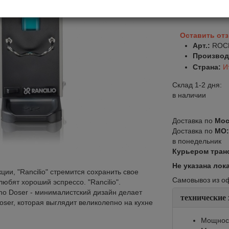
В корзину
Оставить от
Арт.:
ROC
Производ
Страна:
И
Склад 1-2 дня:
в наличии
Доставка по
Мос
Доставка по
МО
в понедельник
Курьером тран
Не указана лок
ии, "Rancilio" стремится сохранить свое
Самовывоз из офи
юбят хороший эспрессо. "Rancilio".
o Doser - минималистский дизайн делает
технические
oser, которая выглядит великолепно на кухне
Мощност