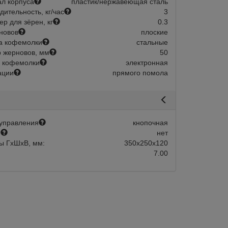
л корпуса
пластик/нержавеющая сталь
дительность, кг/час
3
р для зёрен, кг
0.3
новов
плоские
авится
Сравнить
Нравится
а кофемолки
стальные
 жерновов, мм
50
 кофемолки
электронная
ации
прямого помола
управления
кнопочная
й
нет
ы ГхШхВ, мм:
350х250х120
7.00
Склад 1-2 дня:
Арт.:
204418
Склад 1-2 
в наличии
в наличии
s 85 PRO B White
Кофемолка Mignon Specialita Smar
Terracotta
новов, мм
85