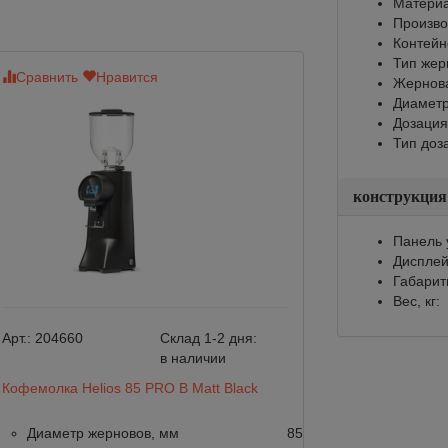
Материа
Произво
Контейне
Тип жер
Сравнить
Нравится
Сравнить
Нр
Жернов
Диаметр
Дозация
Тип доз
конструкция
Панель 
Диспле
Габарит
Вес, кг:
Арт.:
204660
Склад 1-2 дня:
Арт.:
204659
в наличии
Кофемолка Helios 85 PRO B Matt Black
Кофемолка Helio
Диаметр жерновов, мм
85
Диаметр жер