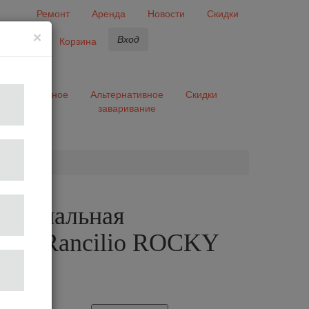
Ремонт
Аренда
Новости
Скидки
×
Вход
бранное
Корзина
ары
Разное
Альтернативное
Скидки
заваривание
та
сиональная
лка Rancilio ROCKY