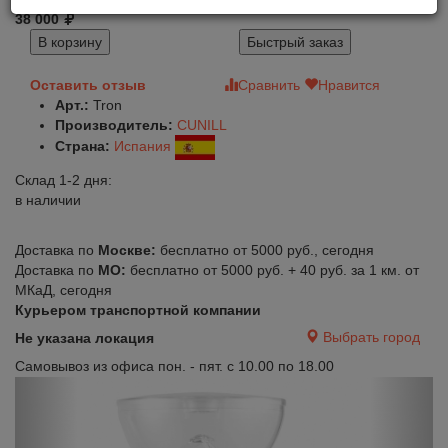
38 000
В корзину
Быстрый заказ
Оставить отзыв
Сравнить
Нравится
Арт.:
Tron
Производитель:
CUNILL
Страна:
Испания
Склад 1-2 дня:
в наличии
Доставка по
Москве:
бесплатно от 5000 руб., сегодня
Доставка по
МО:
бесплатно от 5000 руб. + 40 руб. за 1 км. от
МКаД, сегодня
Курьером транспортной компании
Выбрать город
Не указана локация
Самовывоз из офиса пон. - пят. с 10.00 по 18.00
Previous
Next