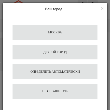
×
Ваш город
Вход
Главная
Кофемолки
Электрические
Профессиональная кофемолка Cunill Tranquilo Tron
МОСКВА
Каталог
Избранное
ДРУГОЙ ГОРОД
Сравнение
Корзина
ОПРЕДЕЛИТЬ АВТОМАТИЧЕСКИ
Профессиональная
НЕ СПРАШИВАТЬ
кофемолка Cunill Tranquilo
Tron